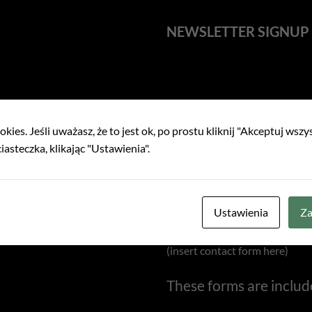
NEWSLETTER SIGNUP
(insert contact form here)
NEWSLETTER SIGNUP
kies. Jeśli uważasz, że to jest ok, po prostu kliknij "Akceptuj wszy
iasteczka, klikając "Ustawienia".
(insert contact form here)
NEWSLETTER SIGNUP
Ustawienia
Za
(insert contact form here)
These forms are includ