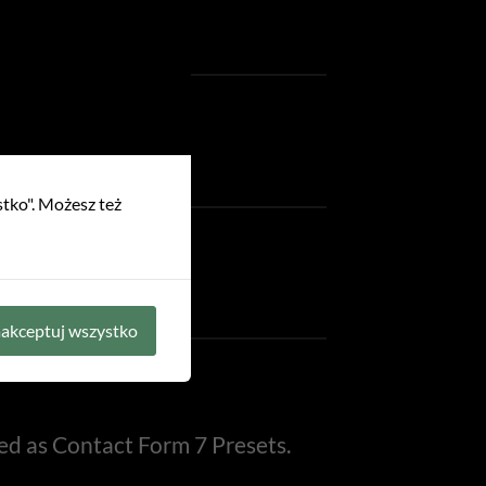
 2
stko". Możesz też
 2
akceptuj wszystko
ed as Contact Form 7 Presets.