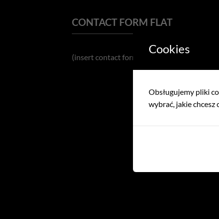
CONTACT FORM FLAT
Cookies
(insert contact form here)
Obsługujemy pliki coo
wybrać, jakie chcesz c