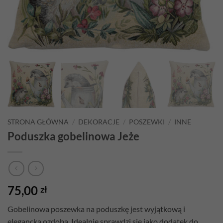
STRONA GŁÓWNA
/
DEKORACJE
/
POSZEWKI
/
INNE
Poduszka gobelinowa Jeże
75,00
zł
Gobelinowa poszewka na poduszkę jest wyjątkową i
elegancką ozdobą. Idealnie sprawdzi się jako dodatek do