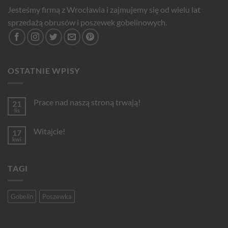
Jesteśmy firmą z Wrocławia i zajmujemy się od wielu lat
sprzedażą obrusów i poszewek gobelinowych.
OSTATNIE WPISY
Prace nad naszą stroną trwają!
21
lis
Brak
komentarzy
do
Witajcie!
17
Prace
nad
kwi
Brak
naszą
komentarzy
stroną
do
trwają!
Witajcie!
TAGI
Gobelin
Poszewka