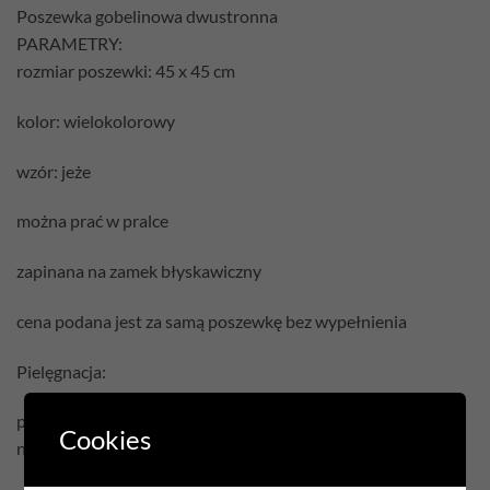
Poszewka gobelinowa dwustronna
PARAMETRY:
rozmiar poszewki: 45 x 45 cm
kolor: wielokolorowy
wzór: jeże
można prać w pralce
zapinana na zamek błyskawiczny
cena podana jest za samą poszewkę bez wypełnienia
Pielęgnacja:
prać w temperaturze 30°C
Cookies
nie czyścić chemicznie