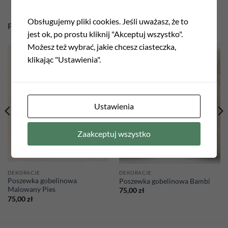
Obsługujemy pliki cookies. Jeśli uważasz, że to
PODOBNE PRODUKTY
jest ok, po prostu kliknij "Akceptuj wszystko".
Możesz też wybrać, jakie chcesz ciasteczka,
klikając "Ustawienia".
Ustawienia
Zaakceptuj wszystko
DEKORACJE
DEKORACJE
Poszewka gobelinowa
Poszewka gobelinowa Bambi
Malowany Pies
75,00
zł
75,00
zł