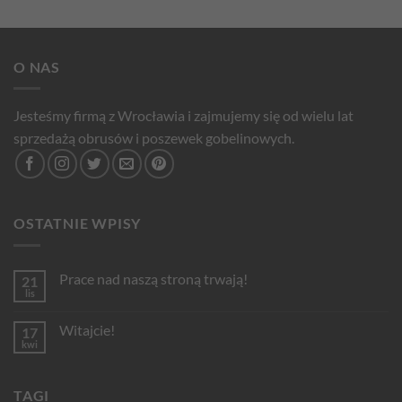
O NAS
Jesteśmy firmą z Wrocławia i zajmujemy się od wielu lat
sprzedażą obrusów i poszewek gobelinowych.
OSTATNIE WPISY
Prace nad naszą stroną trwają!
21
lis
Brak
komentarzy
do
Witajcie!
17
Prace
nad
kwi
Brak
naszą
komentarzy
stroną
do
trwają!
Witajcie!
TAGI