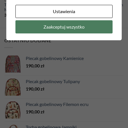
GALANTERIA
GALANTERIA
Torba gobelinowa 35cm x 42cm
Torba gobelinowa 45cm x 42cm
Motyle
Sakura
Ustawienia
35,00
zł
45,00
zł
Zaakceptuj wszystko
OSTATNIO DODANE
Plecak gobelinowy Kamienice
190,00
zł
Plecak gobelinowy Tulipany
190,00
zł
Plecak gobelinowy Filemon ecru
190,00
zł
Torba gobelinowa Jamniki