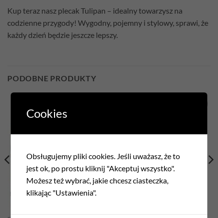
Kup teraz nasz plecak Tulipan – idealny towarzysz na
codzienne przygody! Wygodny, pojemny i stylowy, sprawi, że
każdy dzień będzie jeszcze lepszy.
PODOBNE PRODUKTY
Cookies
Add to
Add to
wishlist
wishlist
Obsługujemy pliki cookies. Jeśli uważasz, że to
jest ok, po prostu kliknij "Akceptuj wszystko".
Możesz też wybrać, jakie chcesz ciasteczka,
klikając "Ustawienia".