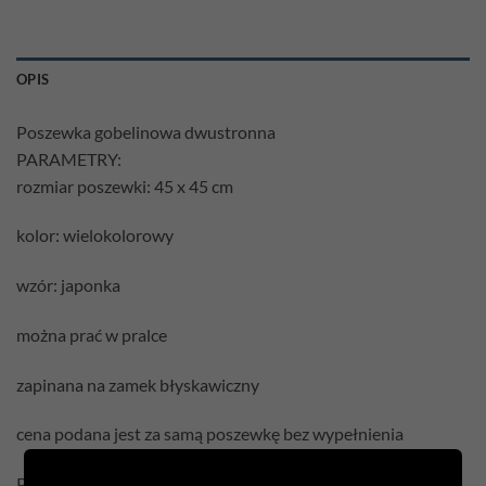
OPIS
Poszewka gobelinowa dwustronna
PARAMETRY:
rozmiar poszewki: 45 x 45 cm
kolor: wielokolorowy
wzór: japonka
można prać w pralce
zapinana na zamek błyskawiczny
cena podana jest za samą poszewkę bez wypełnienia
Pielęgnacja: