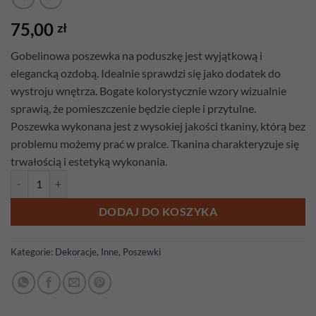
75,00
zł
Gobelinowa poszewka na poduszkę jest wyjątkową i
elegancką ozdobą. Idealnie sprawdzi się jako dodatek do
wystroju wnętrza. Bogate kolorystycznie wzory wizualnie
sprawią, że pomieszczenie będzie cieple i przytulne.
Poszewka wykonana jest z wysokiej jakości tkaniny, którą bez
problemu możemy prać w pralce. Tkanina charakteryzuje się
trwałością i estetyką wykonania.
ilość Poszewka gobelinowa Japonka Morski
DODAJ DO KOSZYKA
Kategorie:
Dekoracje
,
Inne
,
Poszewki