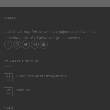
O NAS
Jesteśmy firmą z Wrocławia i zajmujemy się od wielu lat
sprzedażą obrusów i poszewek gobelinowych.
OSTATNIE WPISY
Prace nad naszą stroną trwają!
21
lis
Brak
komentarzy
do
Witajcie!
17
Prace
nad
kwi
Brak
naszą
komentarzy
stroną
do
trwają!
Witajcie!
TAGI