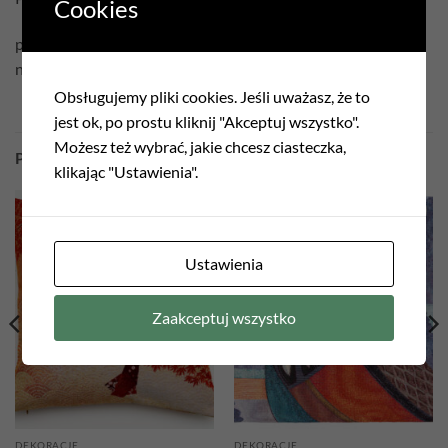
Cookies
prać w temperaturze 30°C
nie czyścić chemicznie
Obsługujemy pliki cookies. Jeśli uważasz, że to
jest ok, po prostu kliknij "Akceptuj wszystko".
Możesz też wybrać, jakie chcesz ciasteczka,
PODOBNE PRODUKTY
klikając "Ustawienia".
Add to
Add to
wishlist
wishlist
Ustawienia
Zaakceptuj wszystko
DEKORACJE
DEKORACJE