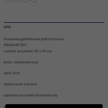
OPIS
Poszewka gobelinowa jednostronna
PARAMETRY:
rozmiar poszewki: 45 x 45 cm
kolor: wielokolorowy
wzór: Kot
można prać w pralce
zapinana na zamek błyskawiczny
cena podana jest za samą poszewkę bez wypełnienia