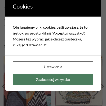
Cookies
Pielęgnacja:
prać w temperaturze 30°C
nie czyścić chemicznie
Obsługujemy pliki cookies. Jeśli uważasz, że to
jest ok, po prostu kliknij "Akceptuj wszystko".
Możesz też wybrać, jakie chcesz ciasteczka,
klikając "Ustawienia".
PODOBNE PRODUKTY
Ustawienia
Zaakceptuj wszystko