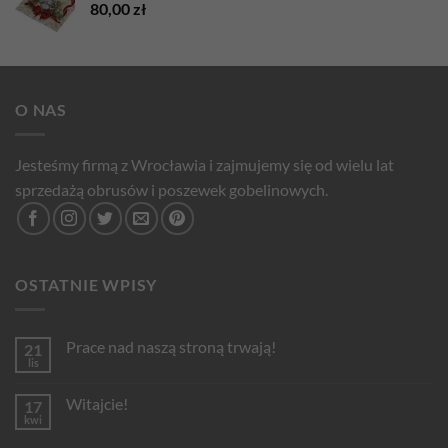
80,00
zł
O NAS
Jesteśmy firmą z Wrocławia i zajmujemy się od wielu lat
sprzedażą obrusów i poszewek gobelinowych.
OSTATNIE WPISY
Prace nad naszą stroną trwają!
21
lis
Brak
komentarzy
do
Witajcie!
17
Prace
nad
kwi
Brak
naszą
komentarzy
stroną