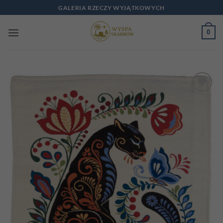
Przewiń
GALERIA RZECZY WYJĄTKOWYCH
do
zawartości
0