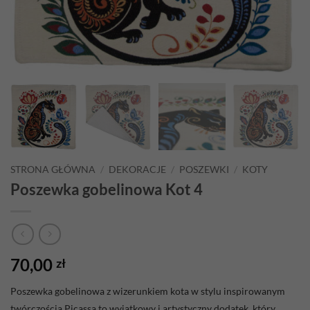
STRONA GŁÓWNA
/
DEKORACJE
/
POSZEWKI
/
KOTY
Poszewka gobelinowa Kot 4
70,00
zł
Poszewka gobelinowa z wizerunkiem kota w stylu inspirowanym
twórczością Picassa to wyjątkowy i artystyczny dodatek, który