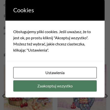
cena podana jest za samą poszewkę bez wypełnienia
Cookies
Pielęgnacja:
prać w temperaturze 30°C
Obsługujemy pliki cookies. Jeśli uważasz, że to
nie czyścić chemicznie
jest ok, po prostu kliknij "Akceptuj wszystko".
Możesz też wybrać, jakie chcesz ciasteczka,
klikając "Ustawienia".
PODOBNE PRODUKTY
Ustawienia
Add to
Add to
wishlist
wishlist
Zaakceptuj wszystko