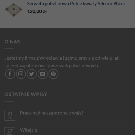
Serweta gobelinowa Polne kwiaty 98cm x 98cm
120,00
zł
O NAS
Jesteśmy firmą z Wrocławia i zajmujemy się od wielu lat
sprzedażą obrusów i poszewek gobelinowych.
OSTATNIE WPISY
Prace nad naszą stroną trwają!
21
lis
Brak
komentarzy
do
Witajcie!
17
Prace
nad
kwi