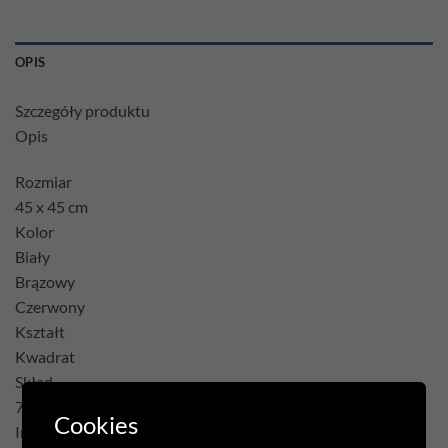
OPIS
Szczegóły produktu
Opis
Rozmiar
45 x 45 cm
Kolor
Biały
Brązowy
Czerwony
Kształt
Kwadrat
Skład
75% Poliester 22% Bawełna 3% Akryl
Cookies
Inne