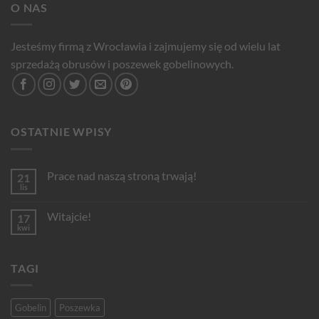
O NAS
Jesteśmy firmą z Wrocławia i zajmujemy się od wielu lat
sprzedażą obrusów i poszewek gobelinowych.
OSTATNIE WPISY
Prace nad naszą stroną trwają!
21
lis
Brak
komentarzy
do
Witajcie!
17
Prace
nad
kwi
Brak
naszą
komentarzy
stroną
do
trwają!
Witajcie!
TAGI
Gobelin
Poszewka