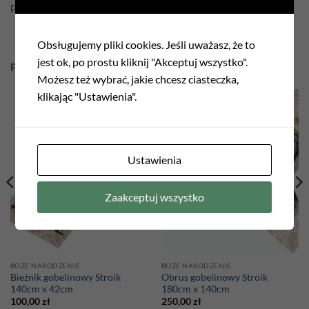
poszewka dwustronna
Obsługujemy pliki cookies. Jeśli uważasz, że to
jest ok, po prostu kliknij "Akceptuj wszystko".
PODOBNE PRODUKTY
Możesz też wybrać, jakie chcesz ciasteczka,
klikając "Ustawienia".
Add to
Add to
wishlist
wishlist
Ustawienia
Zaakceptuj wszystko
BOŻE NARODZENIE
BOŻE NARODZENIE
Bieżnik gobelinowy Stroik
Obrus gobelinowy Stroik
140cm x 42cm
180cm x 140cm
100,00
zł
250,00
zł