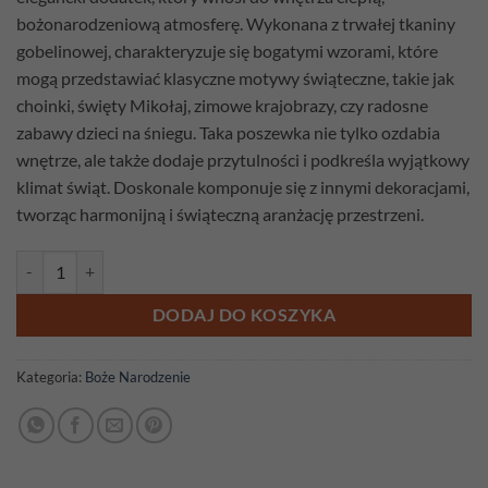
bożonarodzeniową atmosferę. Wykonana z trwałej tkaniny
gobelinowej, charakteryzuje się bogatymi wzorami, które
mogą przedstawiać klasyczne motywy świąteczne, takie jak
choinki, święty Mikołaj, zimowe krajobrazy, czy radosne
zabawy dzieci na śniegu. Taka poszewka nie tylko ozdabia
wnętrze, ale także dodaje przytulności i podkreśla wyjątkowy
klimat świąt. Doskonale komponuje się z innymi dekoracjami,
tworząc harmonijną i świąteczną aranżację przestrzeni.
ilość Poszewka gobelinowa Renifer Don
DODAJ DO KOSZYKA
Kategoria:
Boże Narodzenie