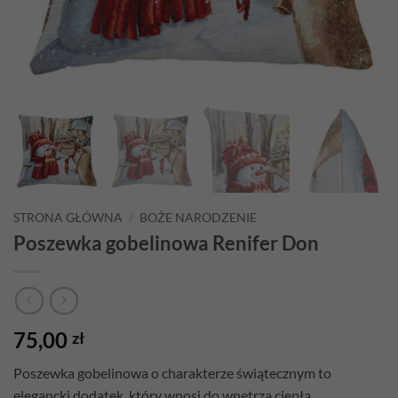
STRONA GŁÓWNA
/
BOŻE NARODZENIE
Poszewka gobelinowa Renifer Don
75,00
zł
Poszewka gobelinowa o charakterze świątecznym to
elegancki dodatek, który wnosi do wnętrza ciepłą,