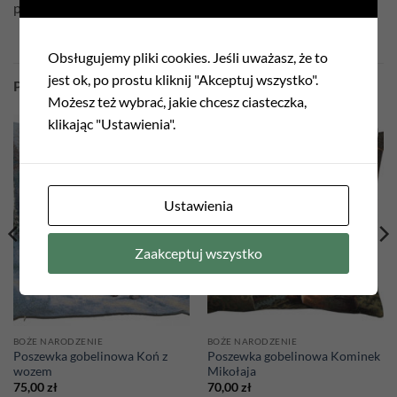
poszewka dwustronna
Obsługujemy pliki cookies. Jeśli uważasz, że to
jest ok, po prostu kliknij "Akceptuj wszystko".
PODOBNE PRODUKTY
Możesz też wybrać, jakie chcesz ciasteczka,
klikając "Ustawienia".
Add to
Add to
wishlist
wishlist
Ustawienia
Zaakceptuj wszystko
BOŻE NARODZENIE
BOŻE NARODZENIE
Poszewka gobelinowa Koń z
Poszewka gobelinowa Kominek
wozem
Mikołaja
75,00
zł
70,00
zł