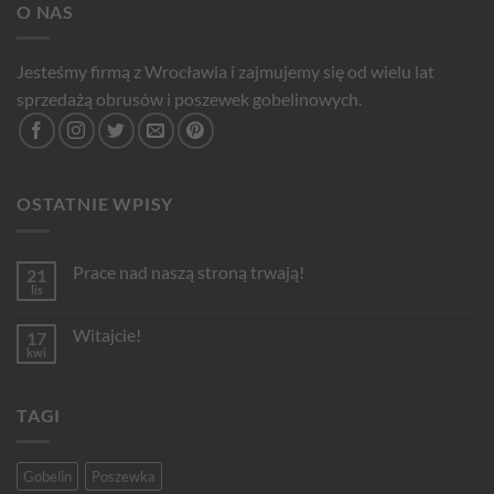
O NAS
Jesteśmy firmą z Wrocławia i zajmujemy się od wielu lat
sprzedażą obrusów i poszewek gobelinowych.
OSTATNIE WPISY
Prace nad naszą stroną trwają!
21
lis
Brak
komentarzy
do
Witajcie!
17
Prace
nad
kwi
Brak
naszą
komentarzy
stroną
do
trwają!
Witajcie!
TAGI
Gobelin
Poszewka