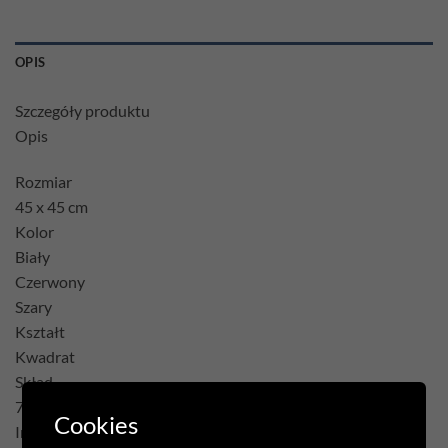
OPIS
Szczegóły produktu
Opis
Rozmiar
45 x 45 cm
Kolor
Biały
Czerwony
Szary
Kształt
Kwadrat
Skład
75% Poliester 22% Bawełna 3% Akryl
Cookies
Inne