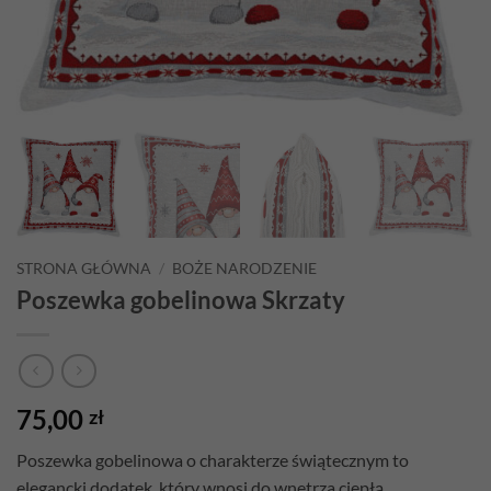
STRONA GŁÓWNA
/
BOŻE NARODZENIE
Poszewka gobelinowa Skrzaty
75,00
zł
Poszewka gobelinowa o charakterze świątecznym to
elegancki dodatek, który wnosi do wnętrza ciepłą,