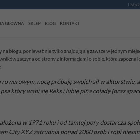
Lista 
NA GŁOWNA
SKLEP
BLOG
KONTAKT
y na blogu, ponieważ nie tylko znajdują się zawsze w jednym miejs
ików zaczyna od strony z informacjami o sobie, która zapozna i
:
 rowerowym, nocą próbuję swoich sił w aktorstwie, a
a który wabi się Reks i lubię piña coladę (oraz space
ałożona w 1971 roku i od tamtej pory dostarcza społ
am City XYZ zatrudnia ponad 2000 osób i robi niesam