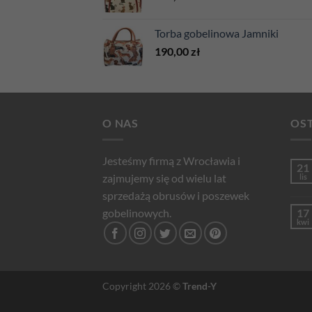
Torba gobelinowa Jamniki
190,00
zł
O NAS
OST
Jesteśmy firmą z Wrocławia i
21
zajmujemy się od wielu lat
lis
sprzedażą obrusów i poszewek
gobelinowych.
17
kwi
Copyright 2026 ©
Trend-Y