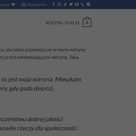
życzeń
Newsletter
0
KOSZYK /
0,00
ZŁ
cu, ale także pojawiają się w menu witryny
ch przed odwiedzającymi witrynę. Taka
 to jest moja witryna. Mieszkam
ry, gdy pada deszcz).
eczeństwu dobrej jakości
owite rzeczy dla społeczności