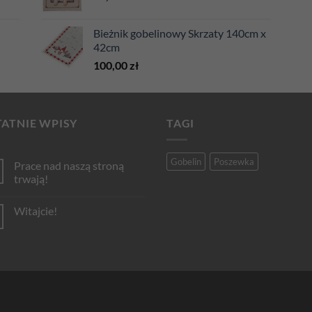
Bieżnik gobelinowy Skrzaty 140cm x
42cm
100,00
zł
ATNIE WPISY
TAGI
Gobelin
Poszewka
Prace nad naszą stroną
trwają!
Brak
komentarzy
Witajcie!
do
Prace
Brak
nad
komentarzy
naszą
do
stroną
Witajcie!
trwają!