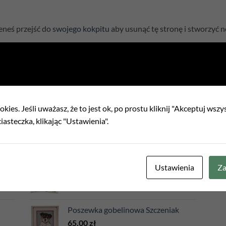
neś przejść do
swojego kokpitu
aby usunąć tę stronę i stworzyć n
NAJLEPSZA SPRZEDAŻ
kies. Jeśli uważasz, że to jest ok, po prostu kliknij "Akceptuj wszy
iasteczka, klikając "Ustawienia".
Poszewka gobelinowa Kwiaty Eden
70,00
zł
Ustawienia
Za
Poszewka gobelinowa Róża beżowa
75,00
zł
Poszewka gobelinowa Szczeniak
65,00
zł