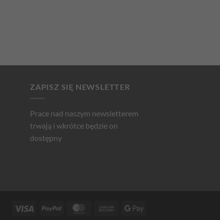
ZAPISZ SIĘ NEWSLETTER
Prace nad naszym newsletterem
trwają i wkrótce będzie on
dostępny
Visa
PayPal
MasterCard
Cash
Google
On
Pay