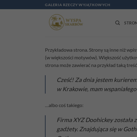
Przewiń
GALERIA RZECZY WYJĄTKOWYCH
do
zawartości
STRO
Przykładowa strona. Strony są inne niż wpis
(w większości motywów). Większość użytkown
strona może zawierać na przykład taką treść
Cześć! Za dnia jestem kurierem
w Krakowie, mam wspaniałego ps
…albo coś takiego:
Firma XYZ Doohickey została z
gadżety. Znajdująca się w Goth