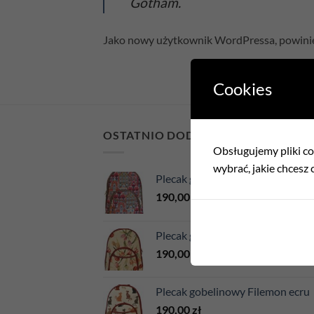
Gotham.
Jako nowy użytkownik WordPressa, powinie
Cookies
OSTATNIO DODANE
Obsługujemy pliki coo
wybrać, jakie chcesz c
Plecak gobelinowy Kamienice
190,00
zł
Plecak gobelinowy Tulipany
190,00
zł
Plecak gobelinowy Filemon ecru
190,00
zł