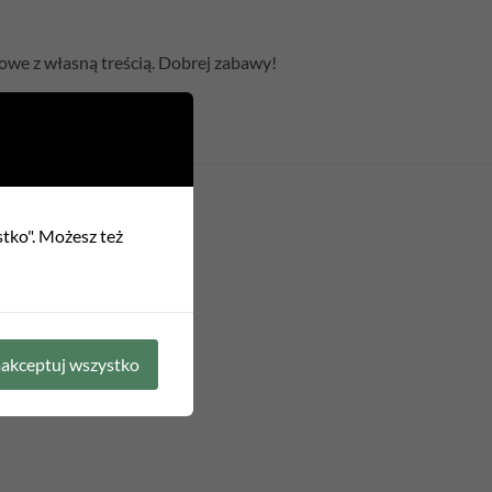
owe z własną treścią. Dobrej zabawy!
stko". Możesz też
akceptuj wszystko