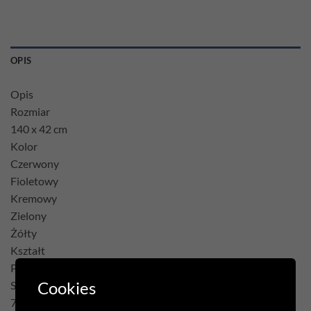
OPIS
Opis
Rozmiar
140 x 42 cm
Kolor
Czerwony
Fioletowy
Kremowy
Zielony
Żółty
Kształt
Prostokąt
Cookies
Skład
75% Poliester 22% Bawełna 3% Akryl