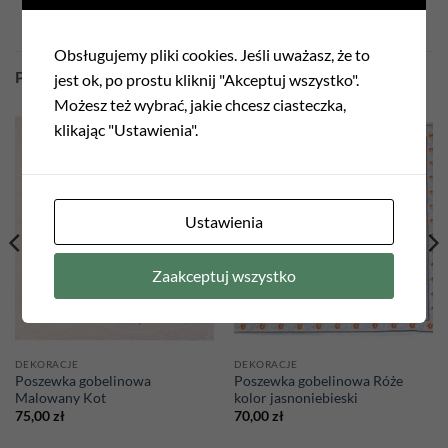
Obsługujemy pliki cookies. Jeśli uważasz, że to
PODOBNE PRODUKTY
jest ok, po prostu kliknij "Akceptuj wszystko".
Możesz też wybrać, jakie chcesz ciasteczka,
klikając "Ustawienia".
Add to
Add to
wishlist
wishlist
Ustawienia
Zaakceptuj wszystko
DEKORACJE
DEKORACJE
Poszewka gobelinowa
Poszewka gobelinowa Róże
Malowany Kot
kolor jasnoniebieski
75,00
zł
70,00
zł