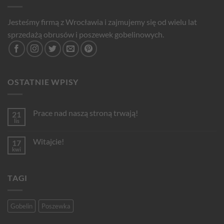
Jesteśmy firmą z Wrocławia i zajmujemy się od wielu lat
sprzedażą obrusów i poszewek gobelinowych.
OSTATNIE WPISY
Prace nad naszą stroną trwają!
21
lis
Brak
komentarzy
do
Witajcie!
17
Prace
nad
kwi
Brak
naszą
komentarzy
stroną
do
trwają!
Witajcie!
TAGI
Gobelin
Poszewka