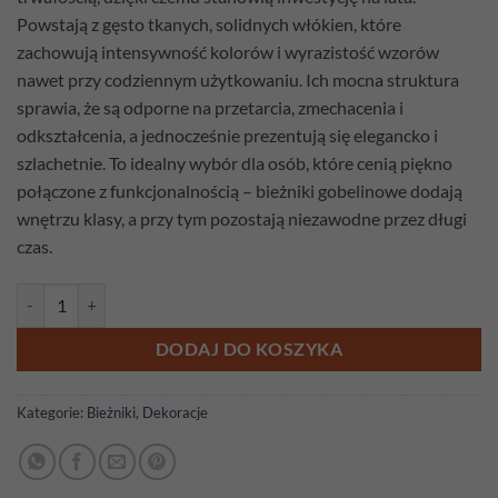
Powstają z gęsto tkanych, solidnych włókien, które
zachowują intensywność kolorów i wyrazistość wzorów
nawet przy codziennym użytkowaniu. Ich mocna struktura
sprawia, że są odporne na przetarcia, zmechacenia i
odkształcenia, a jednocześnie prezentują się elegancko i
szlachetnie. To idealny wybór dla osób, które cenią piękno
połączone z funkcjonalnością – bieżniki gobelinowe dodają
wnętrzu klasy, a przy tym pozostają niezawodne przez długi
czas.
ilość Bieżnik gobelinowy Łąka 140cm x 42cm
DODAJ DO KOSZYKA
Kategorie:
Bieżniki
,
Dekoracje