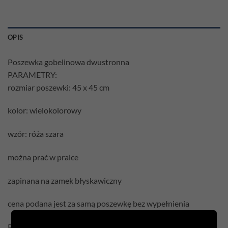
OPIS
Poszewka gobelinowa dwustronna
PARAMETRY:
rozmiar poszewki: 45 x 45 cm
kolor: wielokolorowy
wzór: róża szara
można prać w pralce
zapinana na zamek błyskawiczny
cena podana jest za samą poszewkę bez wypełnienia
Pielęgnacja: