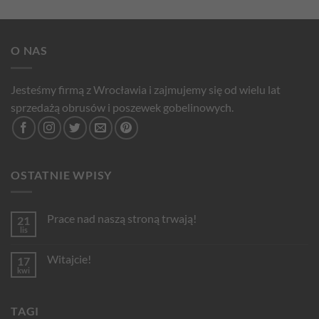
O NAS
Jesteśmy firmą z Wrocławia i zajmujemy się od wielu lat
sprzedażą obrusów i poszewek gobelinowych.
OSTATNIE WPISY
Prace nad naszą stroną trwają!
21
lis
Brak
komentarzy
do
Witajcie!
17
Prace
nad
kwi
Brak
naszą
komentarzy
stroną
do
trwają!
Witajcie!
TAGI