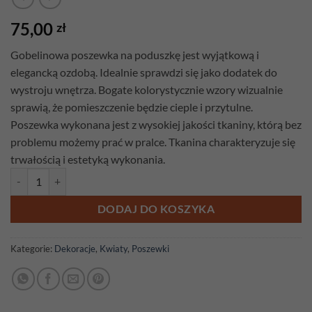
75,00
zł
Gobelinowa poszewka na poduszkę jest wyjątkową i
elegancką ozdobą. Idealnie sprawdzi się jako dodatek do
wystroju wnętrza. Bogate kolorystycznie wzory wizualnie
sprawią, że pomieszczenie będzie cieple i przytulne.
Poszewka wykonana jest z wysokiej jakości tkaniny, którą bez
problemu możemy prać w pralce. Tkanina charakteryzuje się
trwałością i estetyką wykonania.
ilość Poszewka gobelinowa Róża szara
DODAJ DO KOSZYKA
Kategorie:
Dekoracje
,
Kwiaty
,
Poszewki