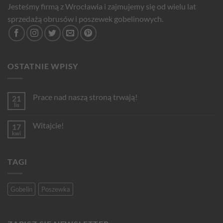
Jesteśmy firmą z Wrocławia i zajmujemy się od wielu lat
sprzedażą obrusów i poszewek gobelinowych.
OSTATNIE WPISY
Prace nad naszą stroną trwają!
21
lis
Brak
komentarzy
do
Witajcie!
17
Prace
nad
kwi
Brak
naszą
komentarzy
stroną
do
trwają!
Witajcie!
TAGI
Gobelin
Poszewka