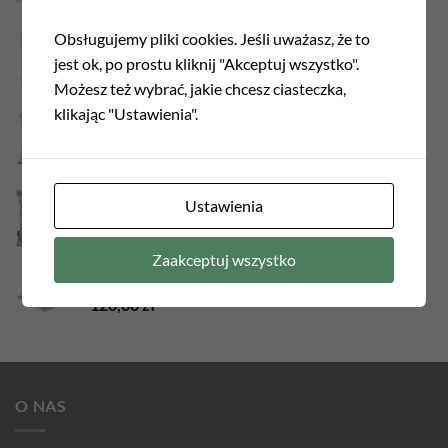
Poszewka gobelinowa Tulipany 2
Obsługujemy pliki cookies. Jeśli uważasz, że to
jest ok, po prostu kliknij "Akceptuj wszystko".
75,00
zł
Możesz też wybrać, jakie chcesz ciasteczka,
klikając "Ustawienia".
Poszewka gobelinowa Chinka
75,00
zł
Poszewka gobelinowa Flamingi ecru
Ustawienia
55,00
zł
Zaakceptuj wszystko
Serweta gobelinowa Róża angielska 98cm x 98cm
120,00
zł
O NAS