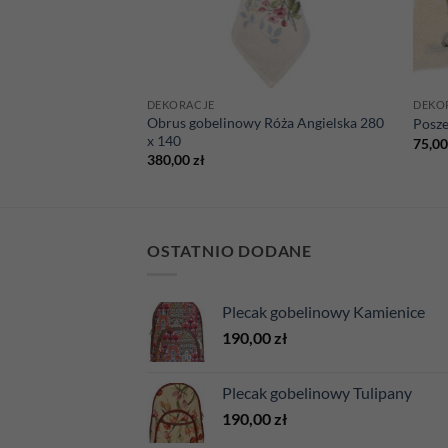
DEKORACJE
DEKO
Obrus gobelinowy Róża Angielska 280
wa Bukiet róż
Posze
x 140
75,0
380,00
zł
OSTATNIO DODANE
Plecak gobelinowy Kamienice
190,00
zł
Plecak gobelinowy Tulipany
190,00
zł