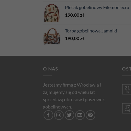
Plecak gobelinowy Filemon ecru
190,00
zł
Torba gobelinowa Jamniki
190,00
zł
O NAS
OST
Jesteśmy firmą z Wrocławia i
21
zajmujemy się od wielu lat
lis
sprzedażą obrusów i poszewek
gobelinowych.
17
kwi