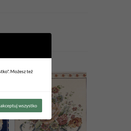
stko". Możesz też
 to
Add to
list
wishlist
akceptuj wszystko