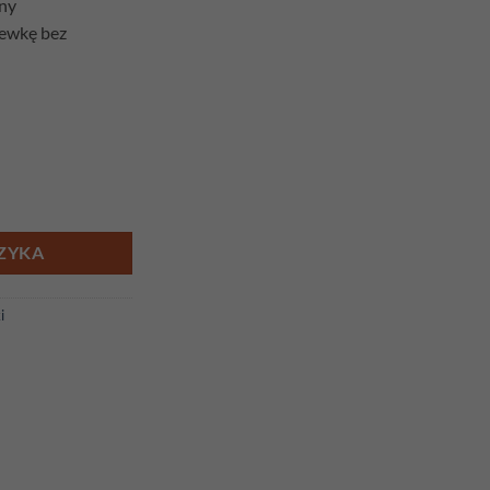
zny
zewkę bez
ZYKA
i