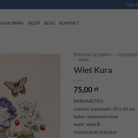
Lista 
NA GŁOWNA
SKLEP
BLOG
KONTAKT
STRONA GŁÓWNA
/
DEKORAC
/
INNE
Wieś Kura
Add to
wishlist
75,00
zł
PARAMETRY:
rozmiar poszewki: 45 x 45 cm
kolor: wielokolorowy
wzór: wieś B
można prać w pralce