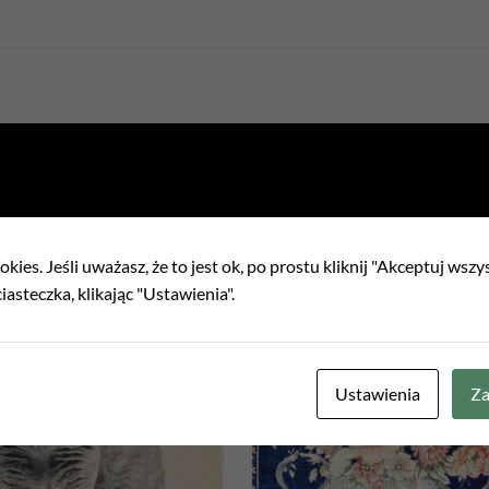
kies. Jeśli uważasz, że to jest ok, po prostu kliknij "Akceptuj wszy
iasteczka, klikając "Ustawienia".
Add to
Add
wishlist
wish
Ustawienia
Za