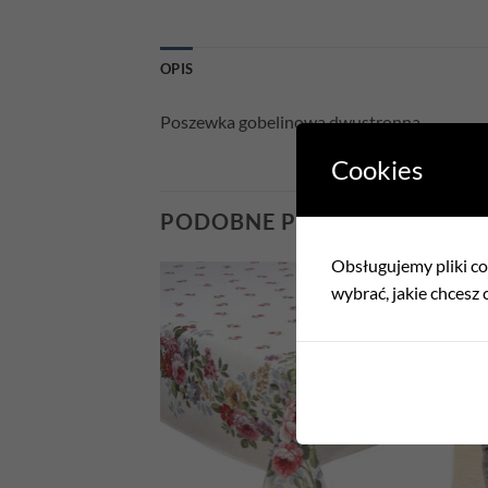
OPIS
Poszewka gobelinowa dwustronna
Cookies
PODOBNE PRODUKTY
Obsługujemy pliki coo
wybrać, jakie chcesz c
Add to
Add to
wishlist
wishlist