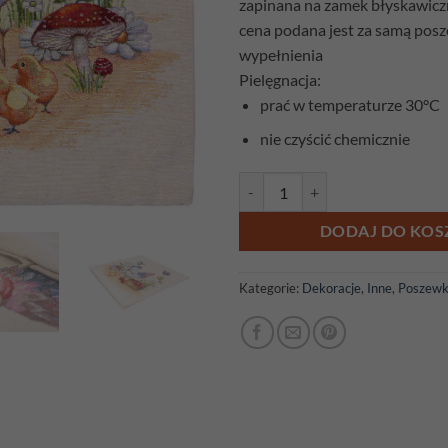
zapinana na zamek błyskawic
cena podana jest za samą pos
wypełnienia
Pielęgnacja:
prać w temperaturze 30°C
nie czyścić chemicznie
ilość Wieś Kura
DODAJ DO KOS
Kategorie:
Dekoracje
,
Inne
,
Poszewk