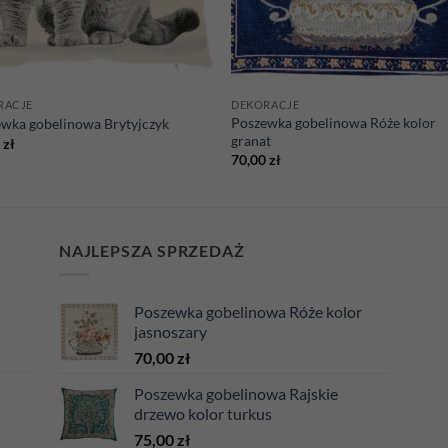
RACJE
DEKORACJE
Poszewka gobelinowa Róże kolor
wka gobelinowa Brytyjczyk
granat
0
zł
70,00
zł
NAJLEPSZA SPRZEDAŻ
Poszewka gobelinowa Róże kolor
jasnoszary
70,00
zł
Poszewka gobelinowa Rajskie
drzewo kolor turkus
75,00
zł