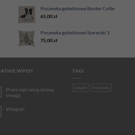
Poszewka gobelinowa Border Collie
65,00
zł
Poszewka gobelinowa Szaraczki 1
75,00
zł
ATNIE WPISY
TAGI
Gobelin
Poszewka
Prace nad naszą stroną
trwają!
Brak
komentarzy
Witajcie!
do
Prace
Brak
nad
komentarzy
naszą
do
stroną
Witajcie!
trwają!