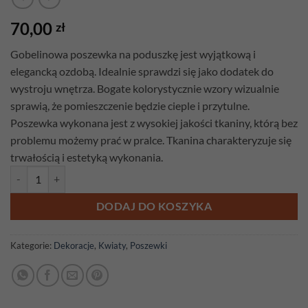
70,00
zł
Gobelinowa poszewka na poduszkę jest wyjątkową i
elegancką ozdobą. Idealnie sprawdzi się jako dodatek do
wystroju wnętrza. Bogate kolorystycznie wzory wizualnie
sprawią, że pomieszczenie będzie cieple i przytulne.
Poszewka wykonana jest z wysokiej jakości tkaniny, którą bez
problemu możemy prać w pralce. Tkanina charakteryzuje się
trwałością i estetyką wykonania.
ilość Poszewka gobelinowa Kwiaty Eden
DODAJ DO KOSZYKA
Kategorie:
Dekoracje
,
Kwiaty
,
Poszewki