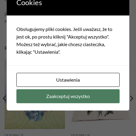
Cookies
prać w temperaturze 30°C
nie czyścić chemicznie
Obsługujemy pliki cookies. Jeśli uważasz, że to
jest ok, po prostu kliknij "Akceptuj wszystko".
Możesz też wybrać, jakie chcesz ciasteczka,
PODOBNE PRODUKTY
klikając "Ustawienia".
Add to
Add to
wishlist
wishlist
Ustawienia
Zaakceptuj wszystko
DEKORACJE
DEKORACJE