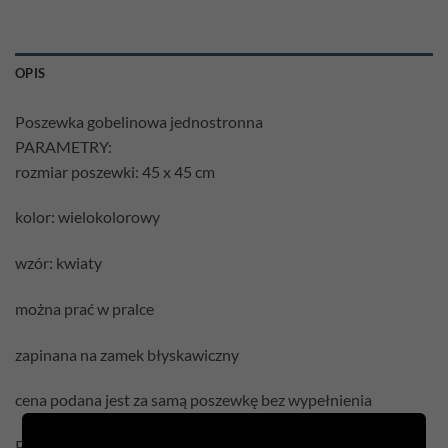
OPIS
Poszewka gobelinowa jednostronna
PARAMETRY:
rozmiar poszewki: 45 x 45 cm
kolor: wielokolorowy
wzór: kwiaty
można prać w pralce
zapinana na zamek błyskawiczny
cena podana jest za samą poszewkę bez wypełnienia
Pielęgnacja: