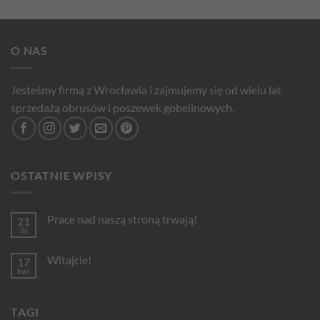
O NAS
Jesteśmy firmą z Wrocławia i zajmujemy się od wielu lat
sprzedażą obrusów i poszewek gobelinowych.
OSTATNIE WPISY
Prace nad naszą stroną trwają!
21
lis
Brak
komentarzy
do
Witajcie!
17
Prace
nad
kwi
Brak
naszą
komentarzy
stroną
do
trwają!
Witajcie!
TAGI