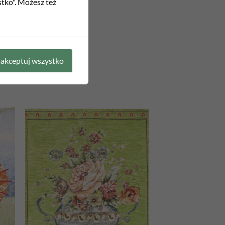
stko". Możesz też
akceptuj wszystko
 to
Add to
list
wishlist