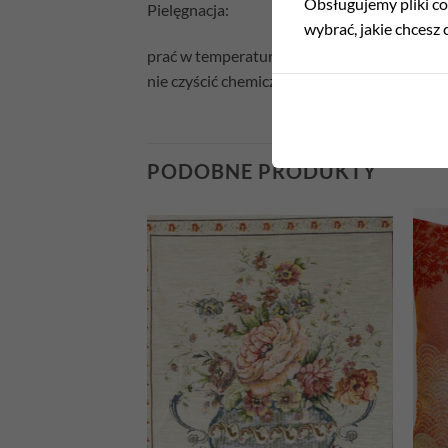
Obsługujemy pliki coo
Pielęgnacja:
wybrać, jakie chcesz c
prać w temperaturze 30°C
nie czyścić chemicznie
PODOBNE PRODUKTY
Add to
Add to
wishlist
wishlist