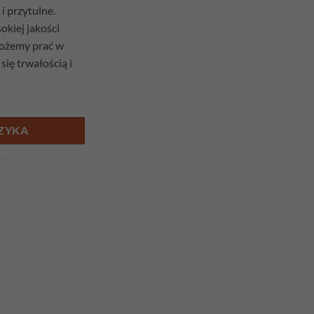
i przytulne.
kiej jakości
możemy prać w
się trwałością i
wany Pies
ZYKA