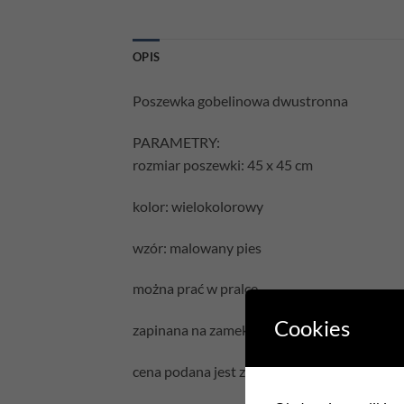
OPIS
Poszewka gobelinowa dwustronna
PARAMETRY:
rozmiar poszewki: 45 x 45 cm
kolor: wielokolorowy
wzór: malowany pies
można prać w pralce
Cookies
zapinana na zamek błyskawiczny
cena podana jest za samą poszewkę bez wyp