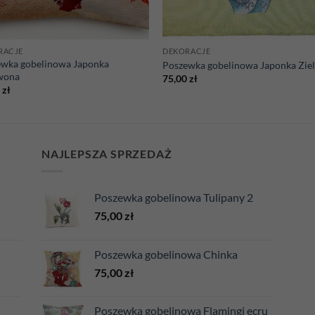
RACJE
DEKORACJE
ewka gobelinowa Japonka
Poszewka gobelinowa Japonka Zie
wona
75,00
zł
0
zł
NAJLEPSZA SPRZEDAŻ
Poszewka gobelinowa Tulipany 2
75,00
zł
Poszewka gobelinowa Chinka
75,00
zł
Poszewka gobelinowa Flamingi ecru