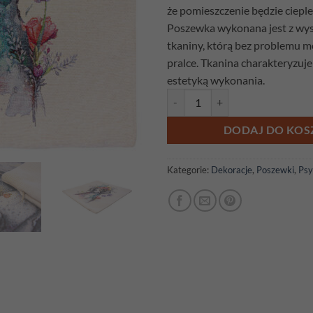
że pomieszczenie będzie cieple 
Poszewka wykonana jest z wyso
tkaniny, którą bez problemu 
pralce. Tkanina charakteryzuje 
estetyką wykonania.
ilość Poszewka gobelinowa Malo
DODAJ DO KOS
Kategorie:
Dekoracje
,
Poszewki
,
Psy