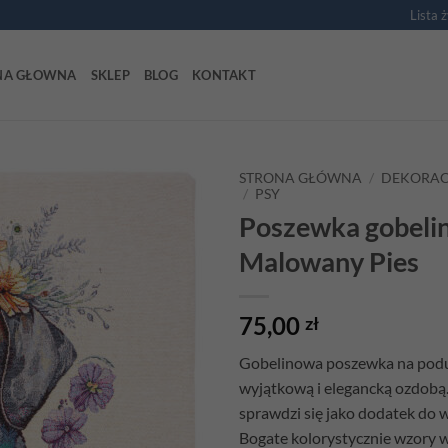
Lista 
NA GŁOWNA
SKLEP
BLOG
KONTAKT
STRONA GŁÓWNA
/
DEKORAC
/
PSY
Poszewka gobeli
Add to
wishlist
Malowany Pies
75,00
zł
Gobelinowa poszewka na podu
wyjątkową i elegancką ozdobą.
sprawdzi się jako dodatek do 
Bogate kolorystycznie wzory w