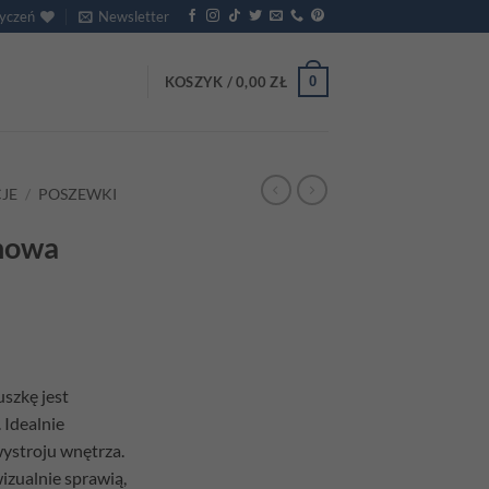
życzeń
Newsletter
0
KOSZYK /
0,00
ZŁ
JE
/
POSZEWKI
nowa
szkę jest
 Idealnie
wystroju wnętrza.
izualnie sprawią,