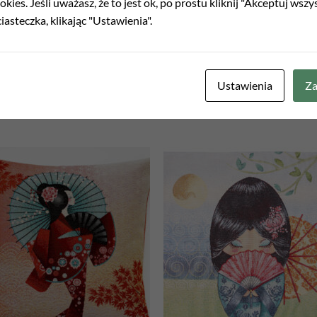
kies. Jeśli uważasz, że to jest ok, po prostu kliknij "Akceptuj wszy
iasteczka, klikając "Ustawienia".
Ustawienia
Za
Add to
Add
wishlist
wish