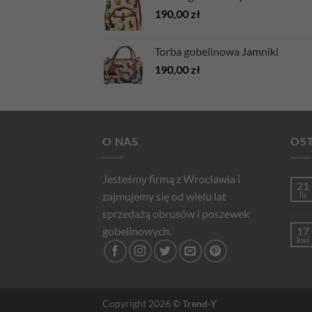
190,00
zł
Torba gobelinowa Jamniki
190,00
zł
O NAS
OST
Jesteśmy firmą z Wrocławia i
21
zajmujemy się od wielu lat
lis
sprzedażą obrusów i poszewek
gobelinowych.
17
kwi
Copyright 2026 ©
Trend-Y