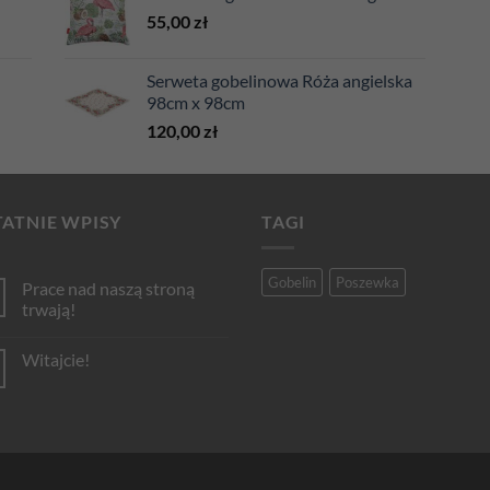
55,00
zł
Serweta gobelinowa Róża angielska
98cm x 98cm
120,00
zł
ATNIE WPISY
TAGI
Gobelin
Poszewka
Prace nad naszą stroną
trwają!
Brak
komentarzy
Witajcie!
do
Prace
Brak
nad
komentarzy
naszą
do
stroną
Witajcie!
trwają!