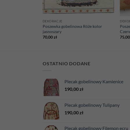
DEKORACJE
DEKO
Poszewka gobelinowa Róże kolor
Posz
wa Brytyjczyk
jasnoszary
Czer
70,00
zł
75,0
OSTATNIO DODANE
Plecak gobelinowy Kamienice
190,00
zł
Plecak gobelinowy Tulipany
190,00
zł
Plecak gobelinowy Filemon ecru