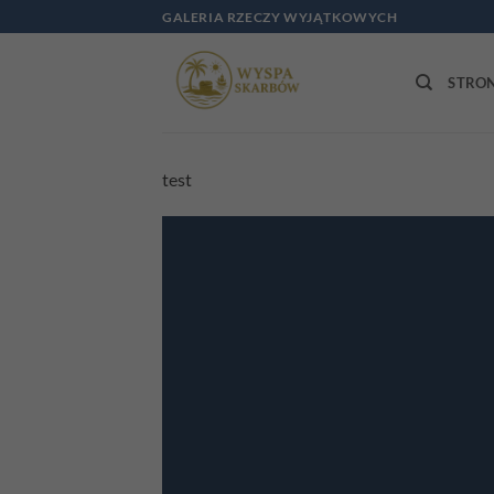
Przewiń
GALERIA RZECZY WYJĄTKOWYCH
do
zawartości
STRO
test