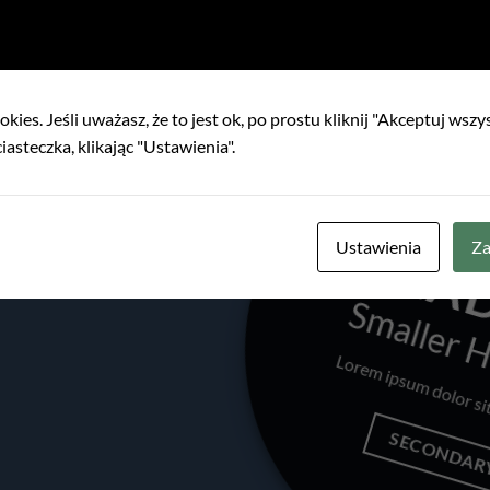
kies. Jeśli uważasz, że to jest ok, po prostu kliknij "Akceptuj wszy
iasteczka, klikając "Ustawienia".
N
Ustawienia
Za
Smaller 
Lorem ipsum dolor si
SECONDAR