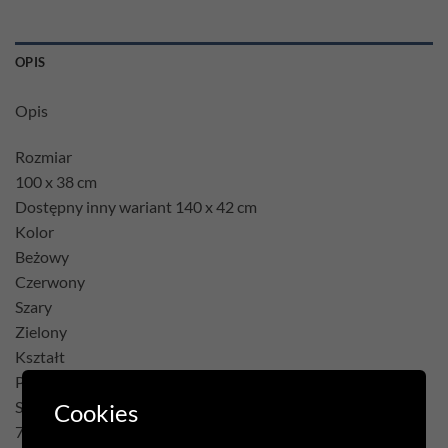
OPIS
Opis
Rozmiar
100 x 38 cm
Dostępny inny wariant 140 x 42 cm
Kolor
Beżowy
Czerwony
Szary
Zielony
Kształt
Prostokąt
Skład
Cookies
75% Poliester 22% Bawełna 3% Akryl