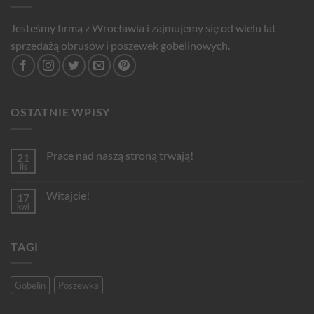
Jesteśmy firmą z Wrocławia i zajmujemy się od wielu lat
sprzedażą obrusów i poszewek gobelinowych.
OSTATNIE WPISY
Prace nad naszą stroną trwają!
21
lis
Brak
komentarzy
do
Witajcie!
17
Prace
nad
kwi
Brak
naszą
komentarzy
stroną
do
trwają!
Witajcie!
TAGI
Gobelin
Poszewka