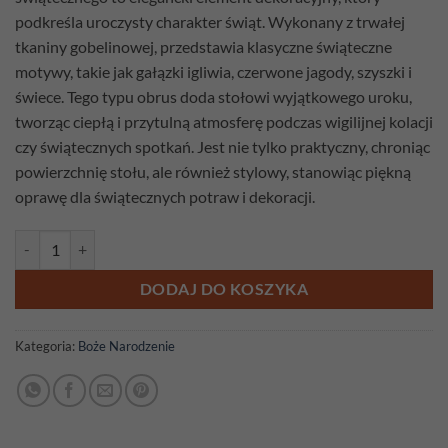
podkreśla uroczysty charakter świąt. Wykonany z trwałej
tkaniny gobelinowej, przedstawia klasyczne świąteczne
motywy, takie jak gałązki igliwia, czerwone jagody, szyszki i
świece. Tego typu obrus doda stołowi wyjątkowego uroku,
tworząc ciepłą i przytulną atmosferę podczas wigilijnej kolacji
czy świątecznych spotkań. Jest nie tylko praktyczny, chroniąc
powierzchnię stołu, ale również stylowy, stanowiąc piękną
oprawę dla świątecznych potraw i dekoracji.
ilość Bieżnik gobelinowy Stroik 100cm x 38cm
DODAJ DO KOSZYKA
Kategoria:
Boże Narodzenie