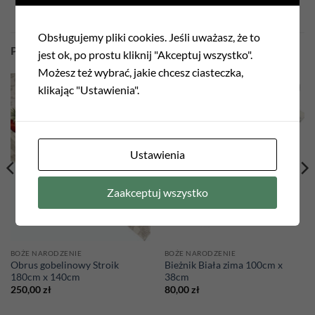
Obsługujemy pliki cookies. Jeśli uważasz, że to
PODOBNE PRODUKTY
jest ok, po prostu kliknij "Akceptuj wszystko".
Możesz też wybrać, jakie chcesz ciasteczka,
klikając "Ustawienia".
Add to
Add to
wishlist
wishlist
Ustawienia
Zaakceptuj wszystko
BOŻE NARODZENIE
BOŻE NARODZENIE
Obrus gobelinowy Stroik
Bieżnik Biała zima 100cm x
180cm x 140cm
38cm
250,00
zł
80,00
zł