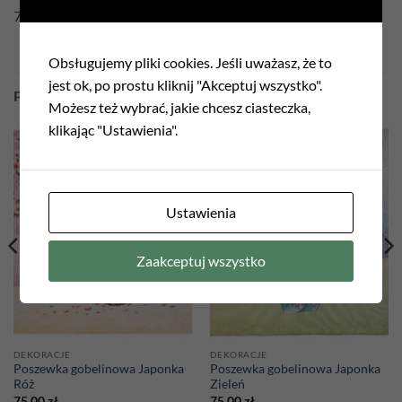
75% Poliester 22% Bawełna 3% Akryl
Obsługujemy pliki cookies. Jeśli uważasz, że to
jest ok, po prostu kliknij "Akceptuj wszystko".
PODOBNE PRODUKTY
Możesz też wybrać, jakie chcesz ciasteczka,
klikając "Ustawienia".
Ustawienia
Zaakceptuj wszystko
DEKORACJE
DEKORACJE
Poszewka gobelinowa Japonka
Poszewka gobelinowa Japonka
Róż
Zieleń
75,00
zł
75,00
zł