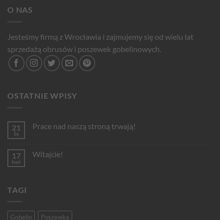
O NAS
Jesteśmy firmą z Wrocławia i zajmujemy się od wielu lat
sprzedażą obrusów i poszewek gobelinowych.
OSTATNIE WPISY
Prace nad naszą stroną trwają!
21
lis
Brak
komentarzy
do
Witajcie!
17
Prace
nad
kwi
Brak
naszą
komentarzy
stroną
do
trwają!
Witajcie!
TAGI
Gobelin
Poszewka