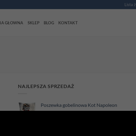
Lista 
NA GŁOWNA
SKLEP
BLOG
KONTAKT
NAJLEPSZA SPRZEDAŻ
Poszewka gobelinowa Kot Napoleon
75,00
zł
Poduszka gobelinowa Jeże