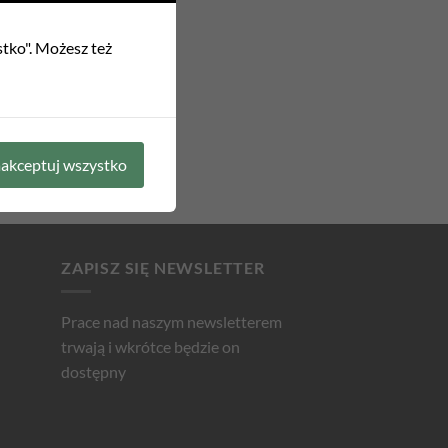
stko". Możesz też
akceptuj wszystko
ZAPISZ SIĘ NEWSLETTER
Prace nad naszym newsletterem
trwają i wkrótce będzie on
dostępny