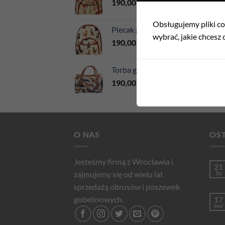
190,00
zł
Obsługujemy pliki coo
Plecak gobelinowy Filemon ecru
wybrać, jakie chcesz c
190,00
zł
Torba gobelinowa Jamniki
190,00
zł
O NAS
OST
Jesteśmy firmą z Wrocławia i
21
zajmujemy się od wielu lat
lis
sprzedażą obrusów i poszewek
gobelinowych.
17
kwi