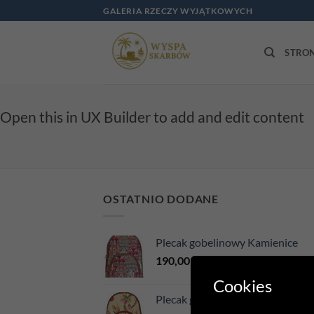
Przewiń
GALERIA RZECZY WYJĄTKOWYCH
do
zawartości
STRO
Open this in UX Builder to add and edit content
OSTATNIO DODANE
Plecak gobelinowy Kamienice
190,00
zł
Cookies
Plecak gobelinowy Tulipany