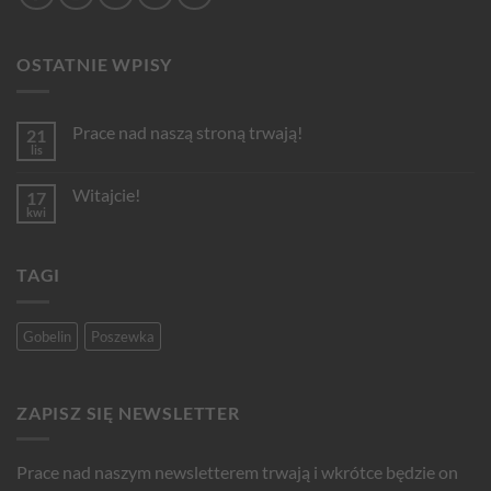
OSTATNIE WPISY
Prace nad naszą stroną trwają!
21
lis
Brak
komentarzy
do
Witajcie!
17
Prace
nad
kwi
Brak
naszą
komentarzy
stroną
do
trwają!
Witajcie!
TAGI
Gobelin
Poszewka
ZAPISZ SIĘ NEWSLETTER
Prace nad naszym newsletterem trwają i wkrótce będzie on