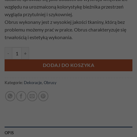
względu na urozmaiconą kolorystykę bieżnika przestrzeń
wygląda przytulniej i szykowniej.
Obrus wykonany jest z wysokiej jakości tkaniny, którą bez
problemu możemy prać w pralce. Obrus charakteryzuje się
trwałością i estetyką wykonania.
ilość Obrus gobelinowy Róża szara Fi 140cm
DODAJ DO KOSZYKA
Kategorie:
Dekoracje
,
Obrusy
OPIS