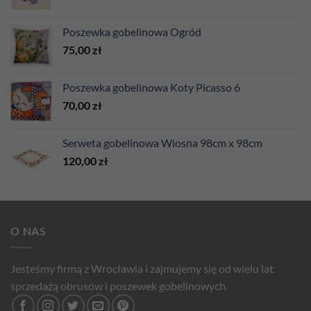
Poszewka gobelinowa Ogród
75,00
zł
Poszewka gobelinowa Koty Picasso 6
70,00
zł
Serweta gobelinowa Wiosna 98cm x 98cm
120,00
zł
O NAS
Jesteśmy firmą z Wrocławia i zajmujemy się od wielu lat
sprzedażą obrusów i poszewek gobelinowych.