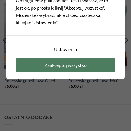
Obsługujemy pliki cookies. Jeśli uważasz, że to
jest ok, po prostu kliknij "Akceptuj wszystko".
Możesz też wybrać, jakie chcesz ciasteczka,
Add to
Add to
wishlist
wishlist
klikając "Ustawienia".
Ustawienia
Zaakceptuj wszystko
DEKORACJE
DEKORACJE
Poszewka gobelinowa Orzeł
Poszewka gobelinowa Jeleń
75,00
zł
75,00
zł
OSTATNIO DODANE