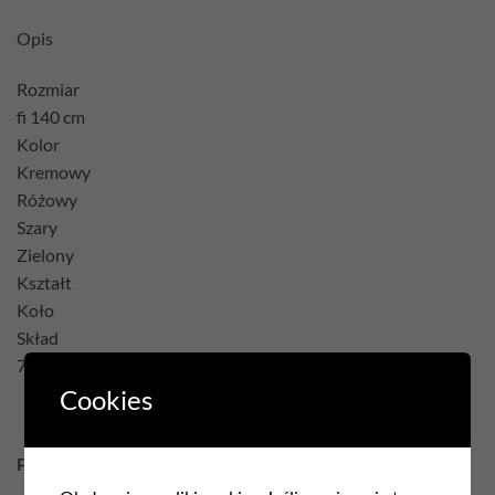
Opis
Rozmiar
fi 140 cm
Kolor
Kremowy
Różowy
Szary
Zielony
Kształt
Koło
Skład
75% Poliester 22% Bawełna 3% Akryl
Cookies
PODOBNE PRODUKTY