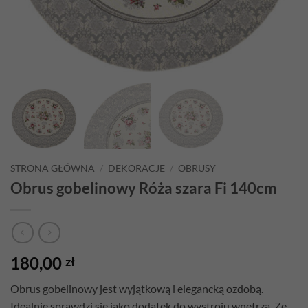
STRONA GŁÓWNA
/
DEKORACJE
/
OBRUSY
Obrus gobelinowy Róża szara Fi 140cm
180,00
zł
Obrus gobelinowy
jest wyjątkową i elegancką ozdobą.
Idealnie sprawdzi się jako dodatek do wystroju wnętrza. Ze