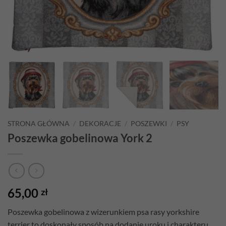
STRONA GŁÓWNA
/
DEKORACJE
/
POSZEWKI
/
PSY
Poszewka gobelinowa York 2
65,00
zł
Poszewka gobelinowa z wizerunkiem psa rasy yorkshire
terrier to doskonały sposób na dodanie uroku i charakteru