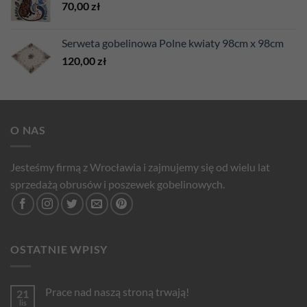
70,00
zł
Serweta gobelinowa Polne kwiaty 98cm x 98cm
120,00
zł
O NAS
Jesteśmy firmą z Wrocławia i zajmujemy się od wielu lat
sprzedażą obrusów i poszewek gobelinowych.
OSTATNIE WPISY
Prace nad naszą stroną trwają!
21
lis
Brak