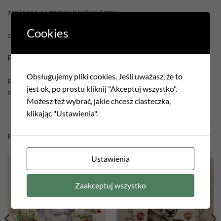
zapinana na zamek błyskawiczny
Cookies
cena podana jest za samą poszewkę bez wypełnienia
Pielęgnacja:
Obsługujemy pliki cookies. Jeśli uważasz, że to
prać w temperaturze 30°C
jest ok, po prostu kliknij "Akceptuj wszystko".
nie czyścić chemicznie
Możesz też wybrać, jakie chcesz ciasteczka,
klikając "Ustawienia".
PODOBNE PRODUKTY
Ustawienia
Add to
Add to
Zaakceptuj wszystko
wishlist
wishlist