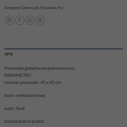
Kategorie:
Dekoracje
,
Poszewki
,
Psy
OPIS
Poszewka gobelinowa jednostronna
PARAMETRY:
rozmiar poszewki: 45 x 45 cm
kolor: wielokolorowy
wzór: York
można prać w pralce