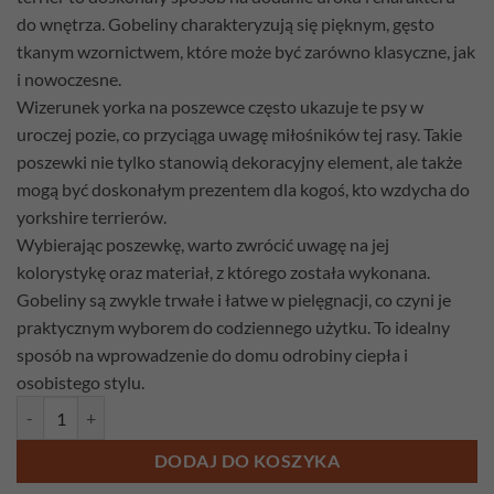
do wnętrza. Gobeliny charakteryzują się pięknym, gęsto
tkanym wzornictwem, które może być zarówno klasyczne, jak
i nowoczesne.
Wizerunek yorka na poszewce często ukazuje te psy w
uroczej pozie, co przyciąga uwagę miłośników tej rasy. Takie
poszewki nie tylko stanowią dekoracyjny element, ale także
mogą być doskonałym prezentem dla kogoś, kto wzdycha do
yorkshire terrierów.
Wybierając poszewkę, warto zwrócić uwagę na jej
kolorystykę oraz materiał, z którego została wykonana.
Gobeliny są zwykle trwałe i łatwe w pielęgnacji, co czyni je
praktycznym wyborem do codziennego użytku. To idealny
sposób na wprowadzenie do domu odrobiny ciepła i
osobistego stylu.
ilość Poszewka gobelinowa York 2
DODAJ DO KOSZYKA