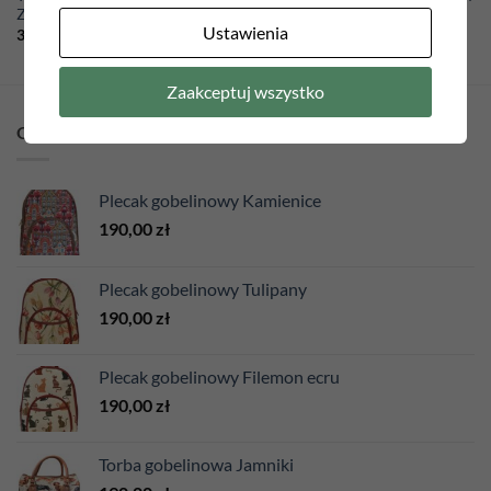
Zygzak
Dzika róża
Ustawienia
35,00
zł
35,00
zł
Zaakceptuj wszystko
OSTATNIO DODANE
Plecak gobelinowy Kamienice
190,00
zł
Plecak gobelinowy Tulipany
190,00
zł
Plecak gobelinowy Filemon ecru
190,00
zł
Torba gobelinowa Jamniki