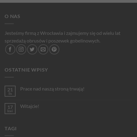
O NAS
Jesteśmy firmą z Wrocławia i zajmujemy się od wielu lat
sprzedażą obrusów i poszewek gobelinowych.
OSTATNIE WPISY
Prace nad naszą stroną trwają!
21
lis
Brak
komentarzy
do
Witajcie!
17
Prace
nad
kwi
Brak
naszą
komentarzy
stroną
do
trwają!
Witajcie!
TAGI