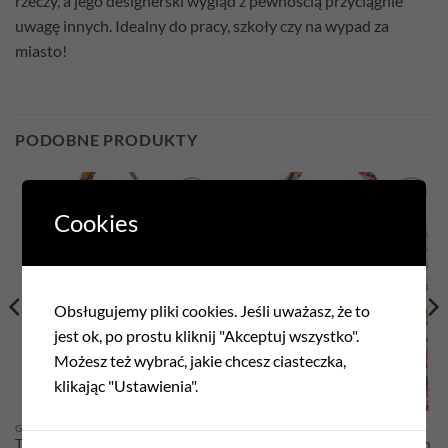
rzeczy, a jego designerski wygląd z pewnością przyciągnie
uwagę innych. Idealny do pracy, szkoły czy na wypad za
miasto!
PODOBNE PRODUKTY
Cookies
Obsługujemy pliki cookies. Jeśli uważasz, że to
jest ok, po prostu kliknij "Akceptuj wszystko".
Możesz też wybrać, jakie chcesz ciasteczka,
klikając "Ustawienia".
GALANTERIA
GALANTERIA
Torba gobelinowa 35cm x 42cm
Torba gobelinowa 35cm x 42cm