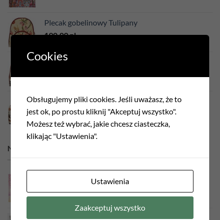
Plecak gobelinowy Tulipany
190,00
zł
Cookies
Plecak gobelinowy Filemon ecru
190,00
zł
Obsługujemy pliki cookies. Jeśli uważasz, że to
Torba gobelinowa Jamniki
jest ok, po prostu kliknij "Akceptuj wszystko".
190,00
zł
Możesz też wybrać, jakie chcesz ciasteczka,
klikając "Ustawienia".
NAJLEPSZA SPRZEDAŻ
Poszewka gobelinowa Japonka Róż
Ustawienia
75,00
zł
Zaakceptuj wszystko
Poszewka gobelinowa Ogród