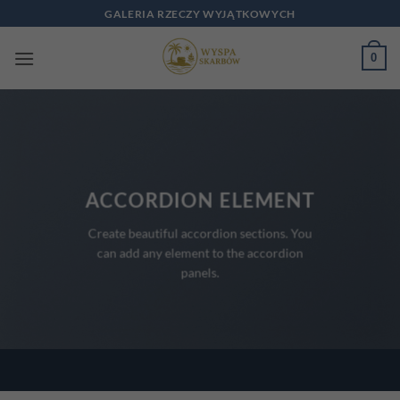
Przewiń
GALERIA RZECZY WYJĄTKOWYCH
do
zawartości
0
ACCORDION ELEMENT
Create beautiful accordion sections. You
can add any element to the accordion
panels.