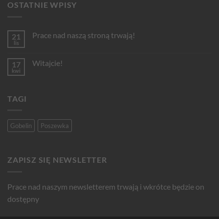
OSTATNIE WPISY
Prace nad naszą stroną trwają!
21
lis
Brak
komentarzy
do
Witajcie!
17
Prace
nad
kwi
Brak
naszą
komentarzy
stroną
do
trwają!
Witajcie!
TAGI
Gobelin
Poszewka
ZAPISZ SIĘ NEWSLETTER
Prace nad naszym newsletterem trwają i wkrótce będzie on
dostępny