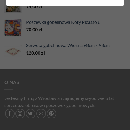
75,00
zł
Poszewka gobelinowa Koty Picasso 6
70,00
zł
Serweta gobelinowa Wiosna 98cm x 98cm
120,00
zł
O NAS
Jesteśmy firmą z Wrocławia i zajmujemy się od wielu lat
sprzedażą obrusów i poszewek gobelinowych.