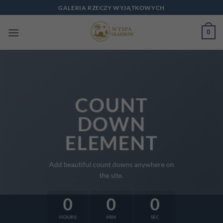
Przewiń
GALERIA RZECZY WYJĄTKOWYCH
do
zawartości
0
COUNT
DOWN
ELEMENT
Add beautiful count downs anywhere on
the site.
0
0
0
HOURS
MIN
SEC