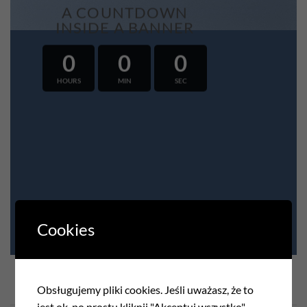
A COUNTDOWN
INSIDE A BANNER
0
0
0
HOURS
MIN
SEC
Cookies
Obsługujemy pliki cookies. Jeśli uważasz, że to
COUNTDOWN AS TEXT
jest ok, po prostu kliknij "Akceptuj wszystko".