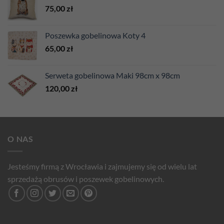
75,00
zł
Poszewka gobelinowa Koty 4
65,00
zł
Serweta gobelinowa Maki 98cm x 98cm
120,00
zł
O NAS
Jesteśmy firmą z Wrocławia i zajmujemy się od wielu lat
sprzedażą obrusów i poszewek gobelinowych.