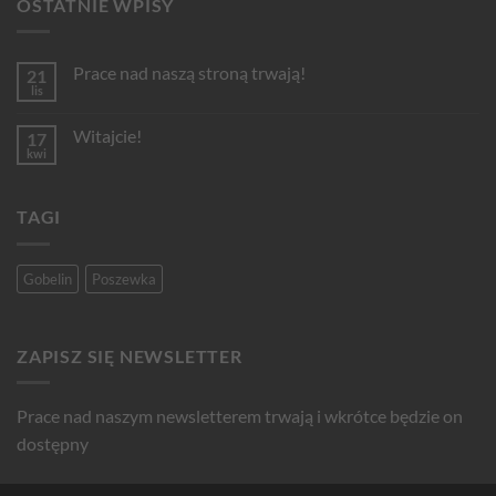
OSTATNIE WPISY
Prace nad naszą stroną trwają!
21
lis
Brak
komentarzy
do
Witajcie!
17
Prace
nad
kwi
Brak
naszą
komentarzy
stroną
do
trwają!
Witajcie!
TAGI
Gobelin
Poszewka
ZAPISZ SIĘ NEWSLETTER
Prace nad naszym newsletterem trwają i wkrótce będzie on
dostępny