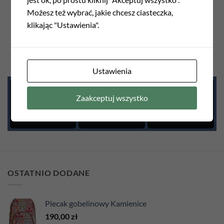
Możesz też wybrać, jakie chcesz ciasteczka,
klikając "Ustawienia".
0
hours
0
min
0
sec
COUNTDOWN AS CLOCK
Ustawienia
0
0
0
Zaakceptuj wszystko
HOURS
MIN
SEC
OSTATNIO DODANE
Plecak gobelinowy Kamienice
190,00
zł