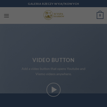
Przewiń
GALERIA RZECZY WYJĄTKOWYCH
do
zawartości
0
VIDEO BUTTON
Add a video button that opens Youtube and
Viemo videos anywhere.