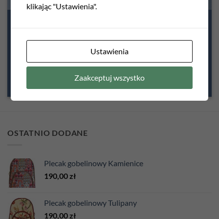
klikając "Ustawienia".
Ustawienia
Zaakceptuj wszystko
OSTATNIO DODANE
Plecak gobelinowy Kamienice
190,00
zł
Plecak gobelinowy Tulipany
190,00
zł