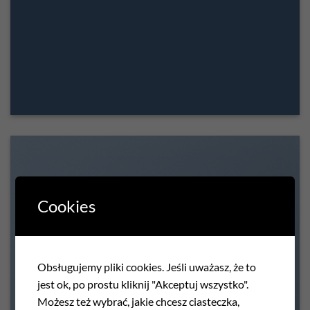
Cookies
SHOW ON HOVER
Obsługujemy pliki cookies. Jeśli uważasz, że to
Select between various hover effects
jest ok, po prostu kliknij "Akceptuj wszystko".
Możesz też wybrać, jakie chcesz ciasteczka,