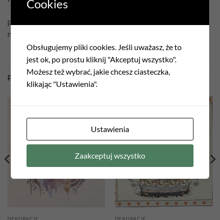
Cookies
prać w temperaturze 30°C
nie czyścić chemicznie
Obsługujemy pliki cookies. Jeśli uważasz, że to
jest ok, po prostu kliknij "Akceptuj wszystko".
Możesz też wybrać, jakie chcesz ciasteczka,
PODOBNE PRODUKTY
klikając "Ustawienia".
Add to
Add to
wishlist
wishlist
Ustawienia
Zaakceptuj wszystko
DEKORACJE
DEKORACJE