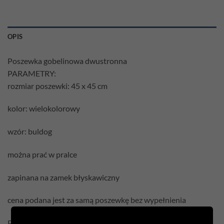
OPIS
Poszewka gobelinowa dwustronna
PARAMETRY:
rozmiar poszewki: 45 x 45 cm
kolor: wielokolorowy
wzór: buldog
można prać w pralce
zapinana na zamek błyskawiczny
cena podana jest za samą poszewkę bez wypełnienia
Pielęgnacja: