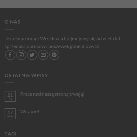
O NAS
Jesteśmy firmą z Wrocławia i zajmujemy się od wielu lat
sprzedażą obrusów i poszewek gobelinowych.
OSTATNIE WPISY
Prace nad naszą stroną trwają!
21
lis
Brak
komentarzy
do
Witajcie!
17
Prace
nad
kwi
Brak
naszą
komentarzy
stroną
do
trwają!
Witajcie!
TAGI