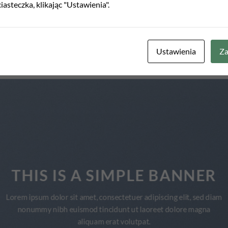
iasteczka, klikając "Ustawienia".
SHADOW SLIDE STYLE
Ustawienia
Za
THIS IS A SIMPLE BANNER
Lorem ipsum dolor sit amet, consectetuer adipiscing elit, sed diam
nonummy nibh euismod tincidunt ut laoreet dolore magna
aliquam erat volutpat.