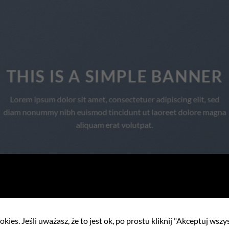
THIS IS A SIMPLE BANNER
Lorem ipsum dolor sit amet, consectetuer adipiscing elit, sed
diam nonummy nibh euismod tincidunt ut laoreet dolore magna
aliquam erat volutpat.
kies. Jeśli uważasz, że to jest ok, po prostu kliknij "Akceptuj wszy