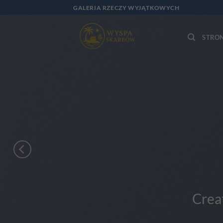
Przewiń
GALERIA RZECZY WYJĄTKOWYCH
do
zawartości
STRO