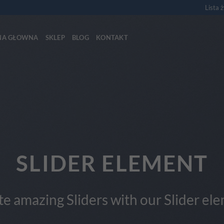
Lista 
NA GŁOWNA
SKLEP
BLOG
KONTAKT
This is a Full Width Slider
Add Any Content or Shortcode here
CLICK ME