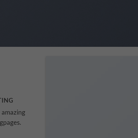
TING
e amazing
ngpages.