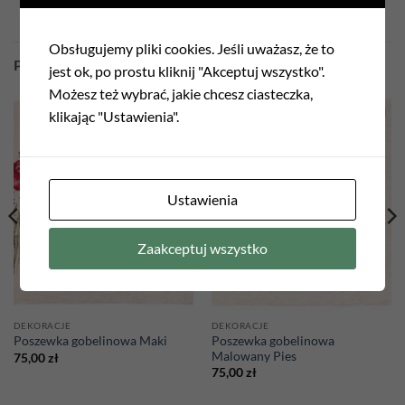
Obsługujemy pliki cookies. Jeśli uważasz, że to
PODOBNE PRODUKTY
jest ok, po prostu kliknij "Akceptuj wszystko".
Możesz też wybrać, jakie chcesz ciasteczka,
klikając "Ustawienia".
Add to
Add to
wishlist
wishlist
Ustawienia
Zaakceptuj wszystko
DEKORACJE
DEKORACJE
Poszewka gobelinowa
Poszewka gobelinowa Maki
Malowany Pies
75,00
zł
75,00
zł