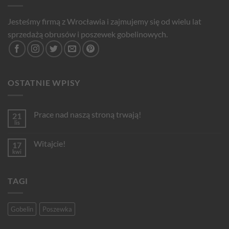
Jesteśmy firmą z Wrocławia i zajmujemy się od wielu lat
sprzedażą obrusów i poszewek gobelinowych.
OSTATNIE WPISY
Prace nad naszą stroną trwają!
21
lis
Brak
komentarzy
do
Witajcie!
17
Prace
nad
kwi
Brak
naszą
komentarzy
stroną
do
trwają!
Witajcie!
TAGI
Gobelin
Poszewka