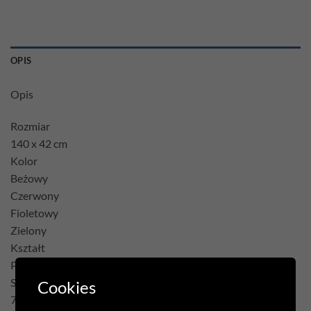
OPIS
Opis
Rozmiar
140 x 42 cm
Kolor
Beżowy
Czerwony
Fioletowy
Zielony
Kształt
Prostokąt
Skład
Cookies
75% Poliester 22% Bawełna 3% Akryl