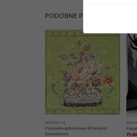
PODOBNE PRODUKTY
Add to
Add to
wishlist
wishlist
DEKORACJE
DEKO
wa Róże kolor
Poszewka gobelinowa Róże kolor
Posze
jasnozielony
75,0