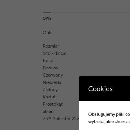
OPIS
Opis
Rozmiar
140 x 42 cm
Kolor
Beżowy
Czerwony
Niebieski
Cookies
Zielony
Kształt
Prostokąt
Skład
Obsługujemy pliki coo
75% Poliester 22% Bawełna 3% Akryl
wybrać, jakie chcesz c