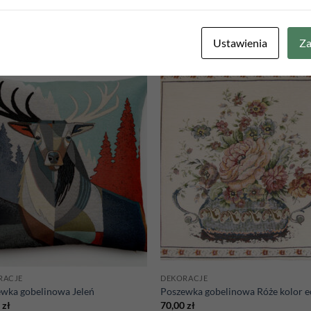
Ustawienia
Za
Add to
Add
wishlist
wish
RACJE
DEKORACJE
wka gobelinowa Jeleń
Poszewka gobelinowa Róże kolor e
0
zł
70,00
zł