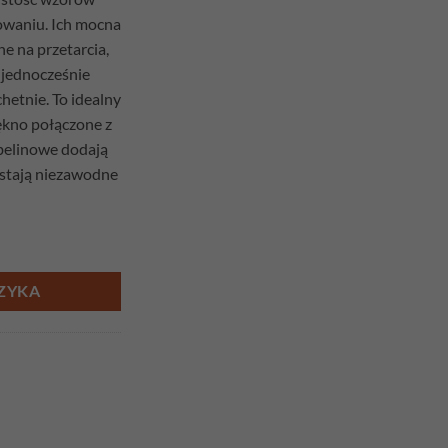
owaniu. Ich mocna
ne na przetarcia,
 jednocześnie
chetnie. To idealny
iękno połączone z
obelinowe dodają
ostają niezawodne
 140cm x 42cm
ZYKA