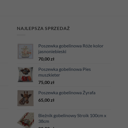
NAJLEPSZA SPRZEDAŻ
Poszewka gobelinowa Róże kolor
jasnoniebieski
70,00
zł
Poszewka gobelinowa Pies
muszkieter
75,00
zł
Poszewka gobelinowa Żyrafa
65,00
zł
Bieżnik gobelinowy Stroik 100cm x
38cm