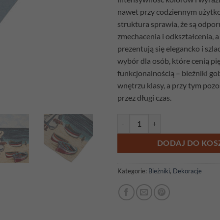
nawet przy codziennym użytk
struktura sprawia, że są odpor
zmechacenia i odkształcenia, a
prezentują się elegancko i szla
wybór dla osób, które cenią p
funkcjonalnością – bieżniki g
wnętrzu klasy, a przy tym poz
przez długi czas.
ilość Bieżnik gobelinowy Morze
DODAJ DO KOS
Kategorie:
Bieżniki
,
Dekoracje