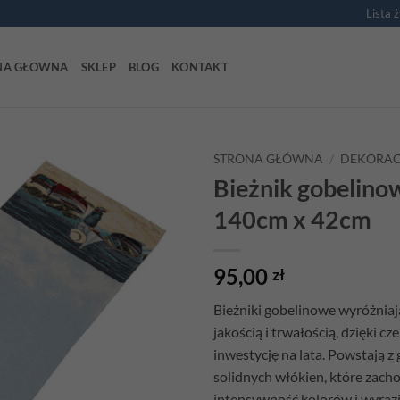
Lista 
NA GŁOWNA
SKLEP
BLOG
KONTAKT
STRONA GŁÓWNA
/
DEKORAC
Bieżnik gobelin
Add to
140cm x 42cm
wishlist
95,00
zł
Bieżniki gobelinowe wyróżniaj
jakością i trwałością, dzięki c
inwestycję na lata. Powstają z
solidnych włókien, które zach
intensywność kolorów i wyraz