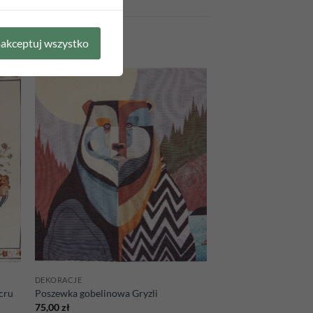
akceptuj wszystko
 to
Add to
list
wishlist
DEKORACJE
cru
Poszewka gobelinowa Gryzli
75,00
zł