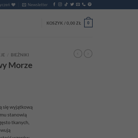
życzeń
Newsletter
0
KOSZYK /
0,00
ZŁ
JE
/
BIEŻNIKI
owy Morze
ą się wyjątkową
zemu stanowią
 gęsto tkanych,
owują
istość wzorów