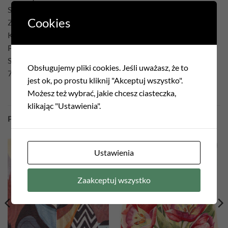
Szary
Cookies
Zielony
Kształt
Prostokąt
Skład
Obsługujemy pliki cookies. Jeśli uważasz, że to
75% Poliester 22% Bawełna 3% Akryl
jest ok, po prostu kliknij "Akceptuj wszystko".
Możesz też wybrać, jakie chcesz ciasteczka,
klikając "Ustawienia".
PODOBNE PRODUKTY
Ustawienia
Zaakceptuj wszystko