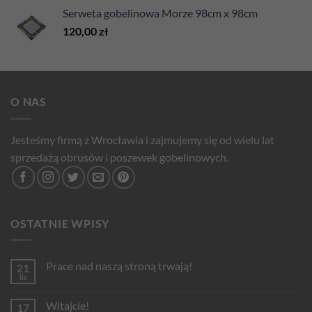
Serweta gobelinowa Morze 98cm x 98cm
120,00
zł
O NAS
Jesteśmy firmą z Wrocławia i zajmujemy się od wielu lat
sprzedażą obrusów i poszewek gobelinowych.
OSTATNIE WPISY
Prace nad naszą stroną trwają!
21
lis
Brak
komentarzy
do
Witajcie!
17
Prace