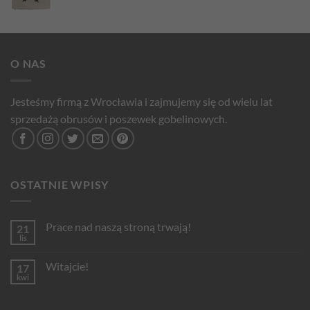
O NAS
Jesteśmy firmą z Wrocławia i zajmujemy się od wielu lat
sprzedażą obrusów i poszewek gobelinowych.
OSTATNIE WPISY
Prace nad naszą stroną trwają!
21
lis
Brak
komentarzy
do
Witajcie!
17
Prace
nad
kwi
Brak
naszą
komentarzy
stroną
do
trwają!
Witajcie!