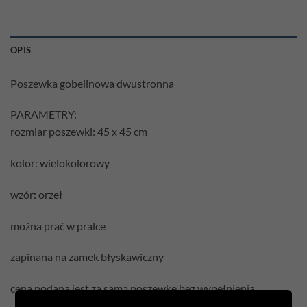
OPIS
Poszewka gobelinowa dwustronna
PARAMETRY:
rozmiar poszewki: 45 x 45 cm
kolor: wielokolorowy
wzór: orzeł
można prać w pralce
zapinana na zamek błyskawiczny
cena podana jest za samą poszewkę bez wypełnienia