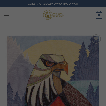
Przewiń
GALERIA RZECZY WYJĄTKOWYCH
do
zawartości
0