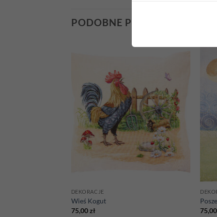
PODOBNE PRODUKTY
Add to
Add to
wishlist
wishlist
DEKORACJE
DEKO
wa Tulipany 3
Wieś Kogut
Posze
75,00
zł
75,0