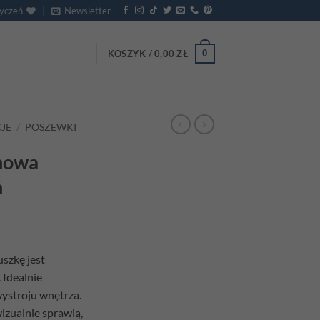
życzeń
Newsletter
0
KOSZYK /
0,00
ZŁ
JE
/
POSZEWKI
nowa
ń
szkę jest
 Idealnie
wystroju wnętrza.
izualnie sprawią,