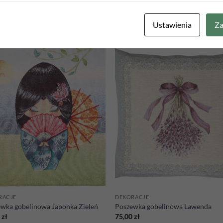
Ustawienia
Za
Add to
Add
wishlist
wish
RACJE
DEKORACJE
wka gobelinowa Japonka Zieleń
Poszewka gobelinowa Lawenda
0
zł
75,00
zł