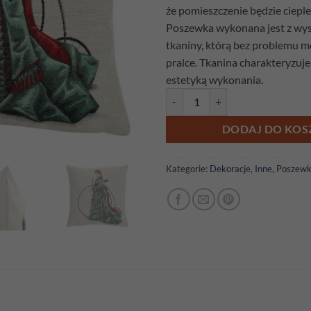
że pomieszczenie będzie cieple 
Poszewka wykonana jest z wyso
tkaniny, którą bez problemu 
pralce. Tkanina charakteryzuje 
estetyką wykonania.
ilość Poszewka gobelinowa Dama 
DODAJ DO KOS
Kategorie:
Dekoracje
,
Inne
,
Poszewk