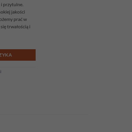
i przytulne.
kiej jakości
możemy prać w
się trwałością i
kolor zieleń
ZYKA
i