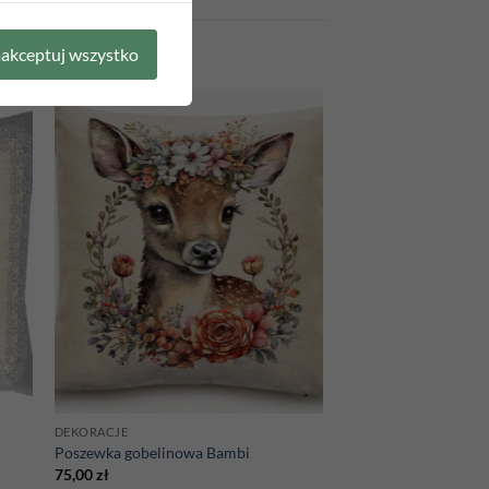
akceptuj wszystko
 to
Add to
list
wishlist
DEKORACJE
Poszewka gobelinowa Bambi
75,00
zł