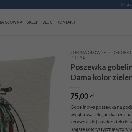
Lista 
NA GŁOWNA
SKLEP
BLOG
KONTAKT
STRONA GŁÓWNA
/
DEKORAC
/
INNE
Poszewka gobeli
Add to
wishlist
Dama kolor ziele
75,00
zł
Gobelinowa poszewka na podu
wyjątkową i elegancką ozdobą.
sprawdzi się jako dodatek do 
Bogate kolorystycznie wzory w