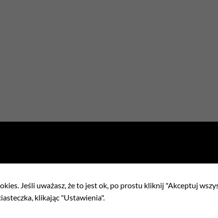
ełnienia
kies. Jeśli uważasz, że to jest ok, po prostu kliknij "Akceptuj wszy
iasteczka, klikając "Ustawienia".