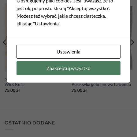
Obsługujemy pliki cookies. Jeśli uważasz, że to
jest ok, po prostu kliknij "Akceptuj wszystko".
Możesz też wybrać, jakie chcesz ciasteczka,
klikając "Ustawienia".
Ustawienia
Zaakceptuj wszystko
DEKORACJE
DEKORACJE
Wieś Kura
Poszewka gobelinowa Lawenda
75,00
zł
75,00
zł
OSTATNIO DODANE