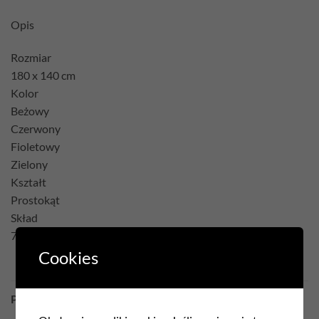
Opis
Rozmiar
180 x 140 cm
Kolor
Beżowy
Czerwony
Fioletowy
Zielony
Kształt
Prostokąt
Skład
75% Poliester 22% Bawełna 3% Akryl
Cookies
PODOBNE PRODUKTY