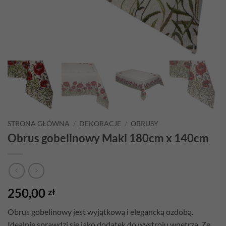
STRONA GŁÓWNA
/
DEKORACJE
/
OBRUSY
Obrus gobelinowy Maki 180cm x 140cm
250,00
zł
Obrus gobelinowy
jest wyjątkową i elegancką ozdobą.
Idealnie sprawdzi się jako dodatek do wystroju wnętrza. Ze