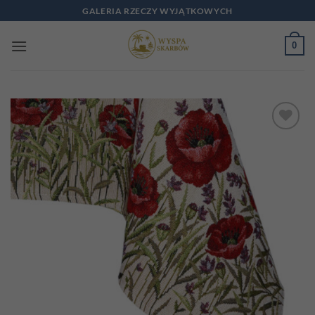
Przewiń
GALERIA RZECZY WYJĄTKOWYCH
do
zawartości
0