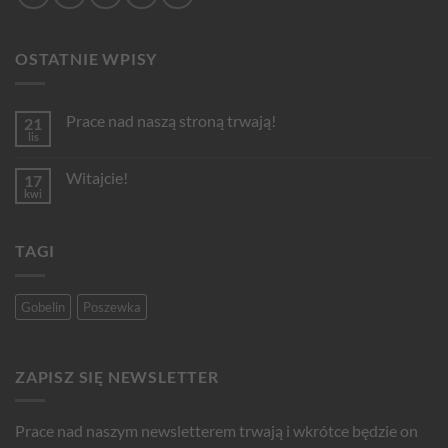
OSTATNIE WPISY
Prace nad naszą stroną trwają!
21
lis
Brak
komentarzy
do
Witajcie!
17
Prace
nad
kwi
Brak
naszą
komentarzy
stroną
do
trwają!
Witajcie!
TAGI
Gobelin
Poszewka
ZAPISZ SIĘ NEWSLETTER
Prace nad naszym newsletterem trwają i wkrótce będzie on