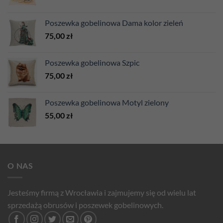
Poszewka gobelinowa Dama kolor zieleń
75,00
zł
Poszewka gobelinowa Szpic
75,00
zł
Poszewka gobelinowa Motyl zielony
55,00
zł
O NAS
Jesteśmy firmą z Wrocławia i zajmujemy się od wielu lat
sprzedażą obrusów i poszewek gobelinowych.