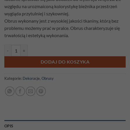
względu na urozmaiconą kolorystykę bieżnika przestrzeń
wygląda przytulniej i szykowniej.
Obrus wykonany jest z wysokiej jakości tkaniny, którą bez
problemu możemy prać w pralce. Obrus charakteryzuje się
trwałością i estetyką wykonania.
ilość Obrus gobelinowy Maki 180cm x 140cm
DODAJ DO KOSZYKA
Kategorie:
Dekoracje
,
Obrusy
OPIS