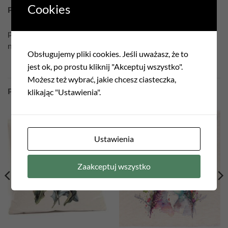
Cookies
Pielęgnacja
:
prać w temperaturze 30°C
nie czyścić chemicznie
Obsługujemy pliki cookies. Jeśli uważasz, że to
jest ok, po prostu kliknij "Akceptuj wszystko".
Możesz też wybrać, jakie chcesz ciasteczka,
PODOBNE PRODUKTY
klikając "Ustawienia".
Add to
Add to
Ustawienia
wishlist
wishlist
Zaakceptuj wszystko