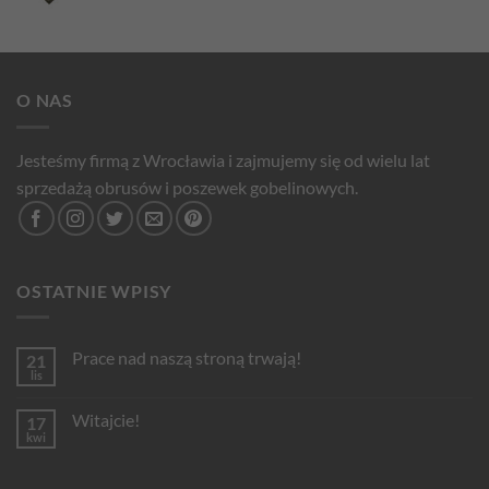
O NAS
Jesteśmy firmą z Wrocławia i zajmujemy się od wielu lat
sprzedażą obrusów i poszewek gobelinowych.
OSTATNIE WPISY
Prace nad naszą stroną trwają!
21
lis
Brak
komentarzy
do
Witajcie!
17
Prace
nad
kwi
Brak
naszą
komentarzy
stroną
do
trwają!
Witajcie!