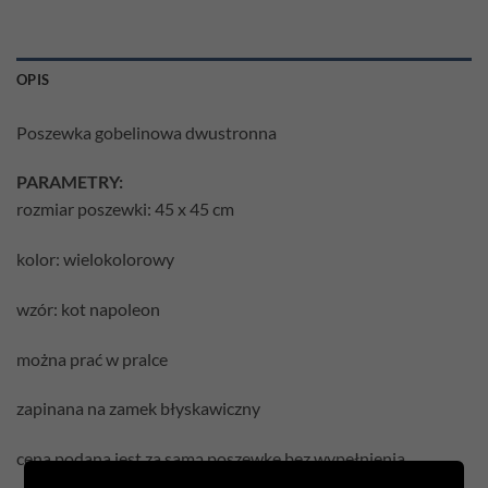
OPIS
Poszewka gobelinowa dwustronna
PARAMETRY:
rozmiar poszewki: 45 x 45 cm
kolor: wielokolorowy
wzór: kot napoleon
można prać w pralce
zapinana na zamek błyskawiczny
cena podana jest za samą poszewkę bez wypełnienia