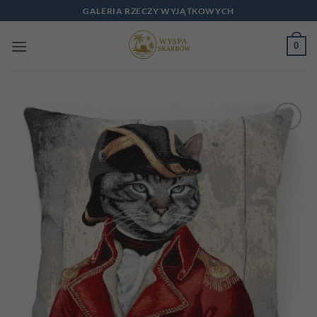
Przewiń
GALERIA RZECZY WYJĄTKOWYCH
do
zawartości
0
Add to
wishlist