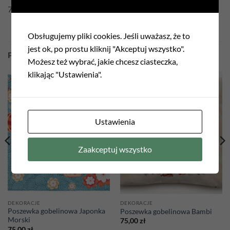
75% Poliester 22% Bawełna 3% Akryl
Obsługujemy pliki cookies. Jeśli uważasz, że to
jest ok, po prostu kliknij "Akceptuj wszystko".
PODOBNE PRODUKTY
Możesz też wybrać, jakie chcesz ciasteczka,
klikając "Ustawienia".
Add to
Add to
wishlist
wishlist
Ustawienia
Zaakceptuj wszystko
DEKORACJE
DEKORACJE
Poszewka gobelinowa Japonka
Poszewka gobelinowa Bambi
Morski
75,00
zł
75,00
zł