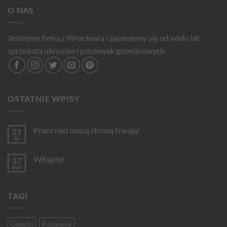
O NAS
Jesteśmy firmą z Wrocławia i zajmujemy się od wielu lat
sprzedażą obrusów i poszewek gobelinowych.
OSTATNIE WPISY
Prace nad naszą stroną trwają!
21
lis
Brak
komentarzy
do
Witajcie!
17
Prace
nad
kwi
Brak
naszą
komentarzy
stroną
do
trwają!
Witajcie!
TAGI
Gobelin
Poszewka