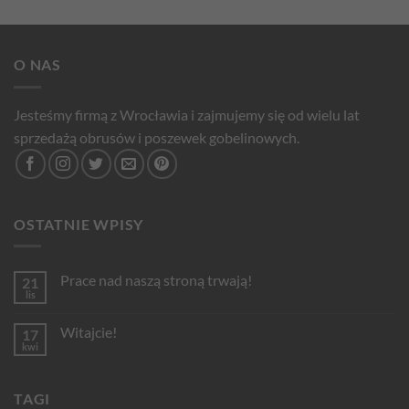
O NAS
Jesteśmy firmą z Wrocławia i zajmujemy się od wielu lat
sprzedażą obrusów i poszewek gobelinowych.
OSTATNIE WPISY
Prace nad naszą stroną trwają!
21
lis
Brak
komentarzy
do
Witajcie!
17
Prace
nad
kwi
Brak
naszą
komentarzy
stroną
do
trwają!
Witajcie!
TAGI