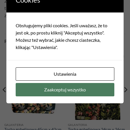
Ze względu na sposób produkcji każda torba będzie miała
trochę inny układ wzoru, nie będzie identyczna jak na
zdjęciach.
Obsługujemy pliki cookies. Jeśli uważasz, że to
jest ok, po prostu kliknij "Akceptuj wszystko".
Możesz też wybrać, jakie chcesz ciasteczka,
PODOBNE PRODUKTY
klikając "Ustawienia".
Add to
Add to
wishlist
wishlist
Ustawienia
Zaakceptuj wszystko
GALANTERIA
GALANTERIA
Torba gobelinowa 45cm x 42cm
Torba gobelinowa 24cm x 26cm