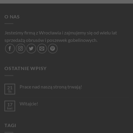
O NAS
Jesteśmy firmą z Wrocławia i zajmujemy się od wielu lat
sprzedażą obrusów i poszewek gobelinowych.
OSTATNIE WPISY
Prace nad naszą stroną trwają!
21
lis
Brak
komentarzy
do
Witajcie!
17
Prace
nad
kwi
Brak
naszą
komentarzy
stroną
do
trwają!
Witajcie!
TAGI