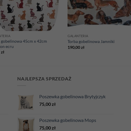
NTERIA
GALANTERIA
a gobelinowa 45cm x 42cm
Torba gobelinowa Jamniki
on ecru
190,00
zł
0
zł
NAJLEPSZA SPRZEDAŻ
Poszewka gobelinowa Brytyjczyk
75,00
zł
Poszewka gobelinowa Mops
75,00
zł