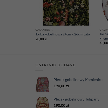
GALANTERIA
GALA
35cm x 42cm Art
Torb
Torba gobelinowa 24cm x 26cm Lato
Filem
20,00
zł
45,0
OSTATNIO DODANE
Plecak gobelinowy Kamienice
190,00
zł
Plecak gobelinowy Tulipany
190,00
zł