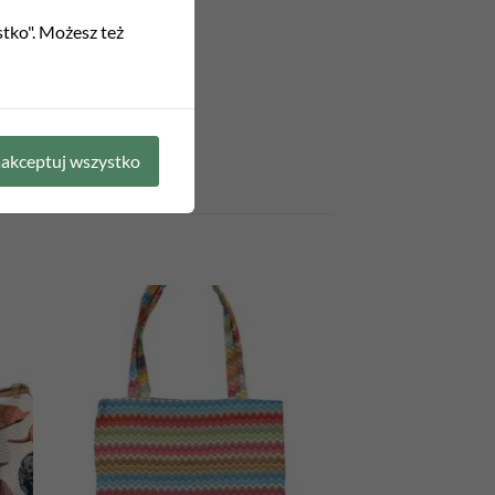
stko". Możesz też
ak na zdjęciach.
akceptuj wszystko
 to
Add to
list
wishlist