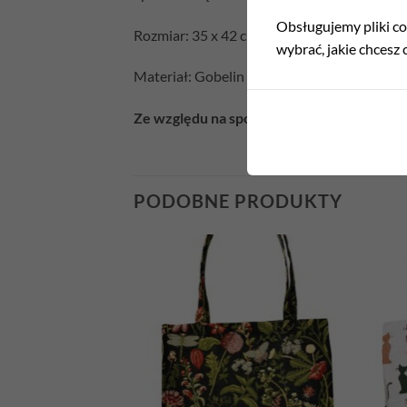
Obsługujemy pliki coo
Rozmiar: 35 x 42 cm (+/- 5cm) + uszy (około
wybrać, jakie chcesz c
Materiał: Gobelin / 100% Poliester
Ze względu na sposób produkcji każda torb
PODOBNE PRODUKTY
Add to
Add to
wishlist
wishlist