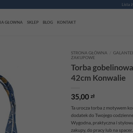
Lista 
NA GŁOWNA
SKLEP
BLOG
KONTAKT
STRONA GŁÓWNA
/
GALANTE
ZAKUPOWE
Torba gobelinow
Add to
wishlist
42cm Konwalie
35,00
zł
Ta urocza torba z motywem kon
dodatek do Twojego codzienne
Wygodna, praktyczna i stylowa
zakupy, do pracy lub na spacer.