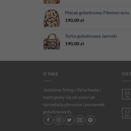
Plecak gobelinowy Filemon ecru
190,00
zł
Torba gobelinowa Jamniki
190,00
zł
O NAS
OST
Jesteśmy firmą z Wrocławia i
21
zajmujemy się od wielu lat
lis
sprzedażą obrusów i poszewek
gobelinowych.
17
kwi