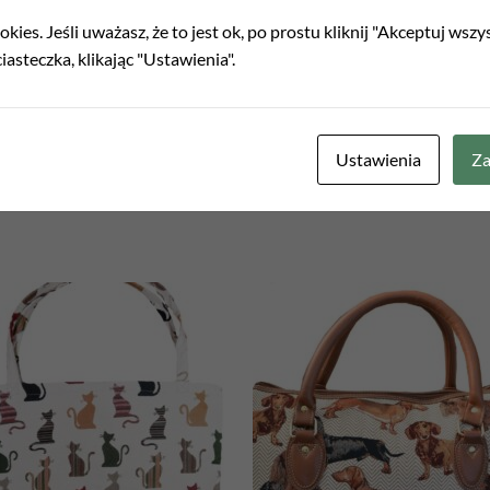
kies. Jeśli uważasz, że to jest ok, po prostu kliknij "Akceptuj wszy
 13 cm- 25 cm)
iasteczka, klikając "Ustawienia".
a będzie miała trochę inny układ wzoru, nie będzie identyczna j
Ustawienia
Za
Add to
Add
wishlist
wish