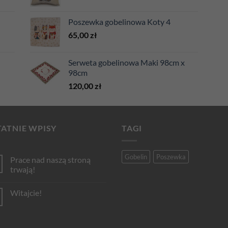
Poszewka gobelinowa Koty 4
65,00
zł
Serweta gobelinowa Maki 98cm x
98cm
120,00
zł
ATNIE WPISY
TAGI
Gobelin
Poszewka
Prace nad naszą stroną
trwają!
Brak
komentarzy
Witajcie!
do
Prace
Brak
nad
komentarzy
naszą
do
stroną
Witajcie!
trwają!