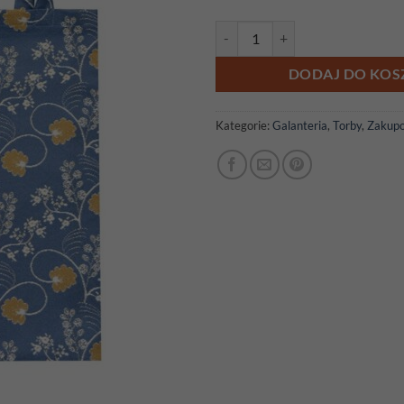
ilość Torba gobelinowa 35cm x 
DODAJ DO KOS
Kategorie:
Galanteria
,
Torby
,
Zakup