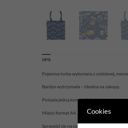
OPIS
Pojemna torba wykonana z ozdobnej, mocnej
Bardzo wytrzymała – idealna na zakupy.
Posiada jedną komorę i nie jest zamykana.
Cookies
Mieści format A4 .
Sprawdzi się na co dzień.