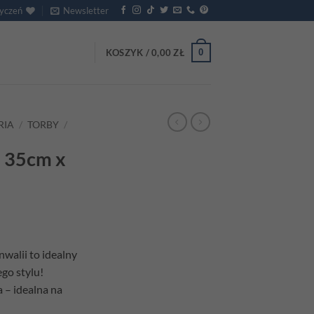
życzeń
Newsletter
0
KOSZYK /
0,00
ZŁ
RIA
/
TORBY
/
a 35cm x
walii to idealny
go stylu!
 – idealna na