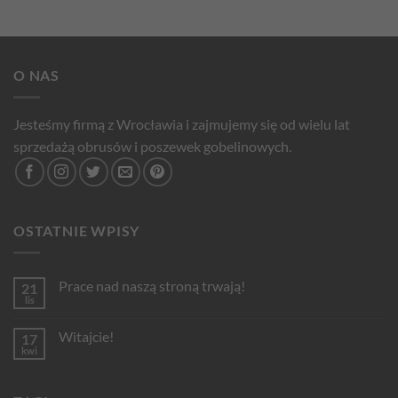
O NAS
Jesteśmy firmą z Wrocławia i zajmujemy się od wielu lat
sprzedażą obrusów i poszewek gobelinowych.
OSTATNIE WPISY
Prace nad naszą stroną trwają!
21
lis
Brak
komentarzy
do
Witajcie!
17
Prace
nad
kwi
Brak
naszą
komentarzy
stroną
do
trwają!
Witajcie!