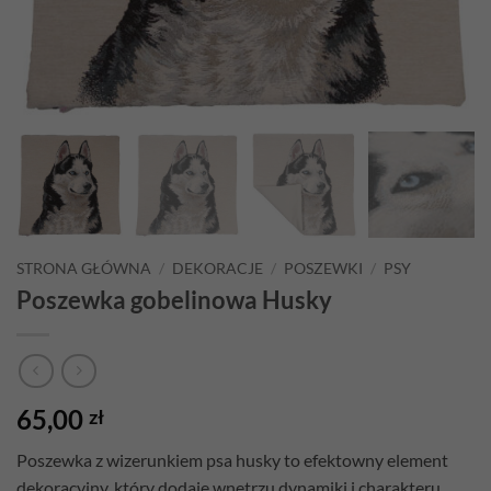
STRONA GŁÓWNA
/
DEKORACJE
/
POSZEWKI
/
PSY
Poszewka gobelinowa Husky
65,00
zł
Poszewka z wizerunkiem psa husky to efektowny element
dekoracyjny, który dodaje wnętrzu dynamiki i charakteru.