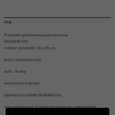
OPIS
Poszewka gobelinowa jednostronna
PARAMETRY:
rozmiar poszewki: 45 x 45 cm
kolor: wielokolorowy
wzór: Husky
można prać w pralce
zapinana na zamek błyskawiczny
cena podana jest za samą poszewkę bez wypełnienia