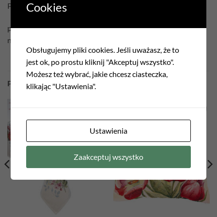
Cookies
Pielęgnacja:
prać w temperaturze 30°C
nie czyścić chemicznie
Obsługujemy pliki cookies. Jeśli uważasz, że to
jest ok, po prostu kliknij "Akceptuj wszystko".
Możesz też wybrać, jakie chcesz ciasteczka,
PODOBNE PRODUKTY
klikając "Ustawienia".
Add to
Add to
Ustawienia
wishlist
wishlist
Zaakceptuj wszystko