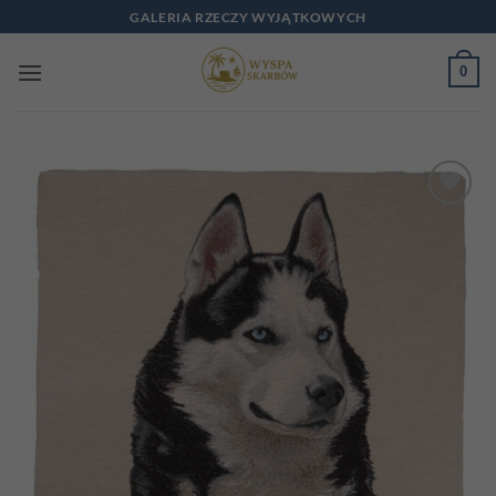
Przewiń
GALERIA RZECZY WYJĄTKOWYCH
do
zawartości
0
Add to
wishlist