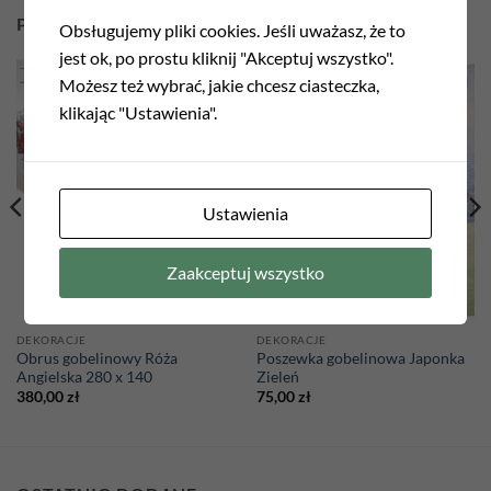
PODOBNE PRODUKTY
Obsługujemy pliki cookies. Jeśli uważasz, że to
jest ok, po prostu kliknij "Akceptuj wszystko".
Możesz też wybrać, jakie chcesz ciasteczka,
klikając "Ustawienia".
Add to
Add to
wishlist
wishlist
Ustawienia
Zaakceptuj wszystko
DEKORACJE
DEKORACJE
Obrus gobelinowy Róża
Poszewka gobelinowa Japonka
Angielska 280 x 140
Zieleń
380,00
zł
75,00
zł