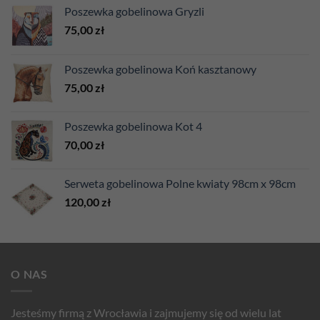
Poszewka gobelinowa Gryzli
75,00
zł
Poszewka gobelinowa Koń kasztanowy
75,00
zł
Poszewka gobelinowa Kot 4
70,00
zł
Serweta gobelinowa Polne kwiaty 98cm x 98cm
120,00
zł
O NAS
Jesteśmy firmą z Wrocławia i zajmujemy się od wielu lat