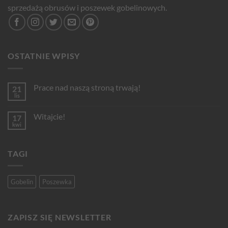
sprzedażą obrusów i poszewek gobelinowych.
OSTATNIE WPISY
Prace nad naszą stroną trwają!
21
lis
Brak
komentarzy
do
Witajcie!
17
Prace
nad
kwi
Brak
naszą
komentarzy
stroną
do
trwają!
Witajcie!
TAGI
Gobelin
Poszewka
ZAPISZ SIĘ NEWSLETTER