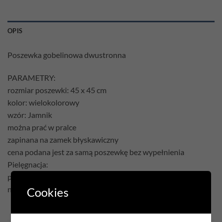
OPIS
Poszewka gobelinowa dwustronna
PARAMETRY:
rozmiar poszewki: 45 x 45 cm
kolor: wielokolorowy
wzór: Jamnik
można prać w pralce
zapinana na zamek błyskawiczny
cena podana jest za samą poszewkę bez wypełnienia
Pielęgnacja:
prać w temperaturze 30°C
nie czyścić chemicznie
Cookies