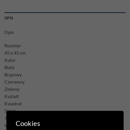
OPIS
Opis
Rozmiar
45 x 45 cm
Kolor
Biały
Brązowy
Czerwony
Zielony
Kształt
Kwadrat
Skład
75% Poliester 22% Bawełna 3% Akryl
Cookies
Inne