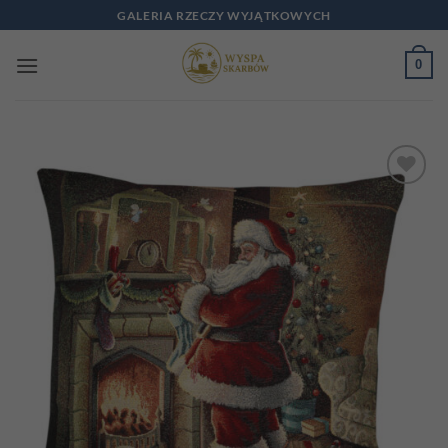
Przewiń
GALERIA RZECZY WYJĄTKOWYCH
do
zawartości
0