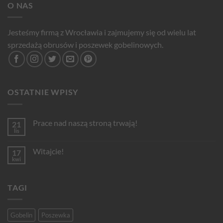
O NAS
Jesteśmy firmą z Wrocławia i zajmujemy się od wielu lat
sprzedażą obrusów i poszewek gobelinowych.
OSTATNIE WPISY
Prace nad naszą stroną trwają!
21
lis
Brak
komentarzy
do
Witajcie!
17
Prace
nad
kwi
Brak
naszą
komentarzy
stroną
do
trwają!
Witajcie!
TAGI
Gobelin
Poszewka