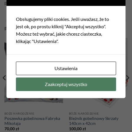
poszewka dwustronna
Obsługujemy pliki cookies. Jeśli uważasz, że to
jest ok, po prostu kliknij "Akceptuj wszystko".
PODOBNE PRODUKTY
Możesz też wybrać, jakie chcesz ciasteczka,
klikając "Ustawienia".
Ustawienia
Zaakceptuj wszystko
BOŻE NARODZENIE
BOŻE NARODZENIE
Poszewka gobelinowa Fabryka
Bieżnik gobelinowy Skrzaty
Mikołaja
140cm x 42cm
70,00
zł
100,00
zł