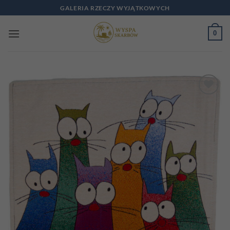
Przewiń
GALERIA RZECZY WYJĄTKOWYCH
do
zawartości
0
Add to
wishlist