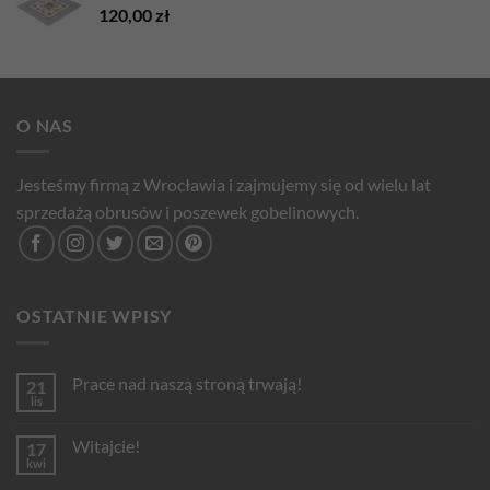
120,00
zł
O NAS
Jesteśmy firmą z Wrocławia i zajmujemy się od wielu lat
sprzedażą obrusów i poszewek gobelinowych.
OSTATNIE WPISY
Prace nad naszą stroną trwają!
21
lis
Brak
komentarzy
do
Witajcie!
17
Prace
nad
kwi
Brak
naszą
komentarzy