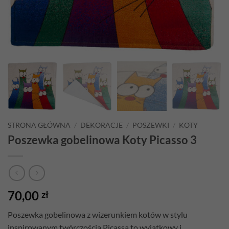
STRONA GŁÓWNA
/
DEKORACJE
/
POSZEWKI
/
KOTY
Poszewka gobelinowa Koty Picasso 3
70,00
zł
Poszewka gobelinowa z wizerunkiem kotów w stylu
inspirowanym twórczością Picassa to wyjątkowy i