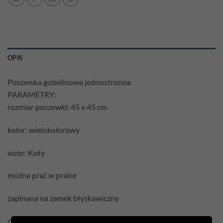
OPIS
Poszewka gobelinowa jednostronna
PARAMETRY:
rozmiar poszewki: 45 x 45 cm
kolor: wielokolorowy
wzór: Koty
można prać w pralce
zapinana na zamek błyskawiczny
cena podana jest za samą poszewkę bez wypełnienia