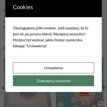
Cookies
Pielęgnacja:
prać w temperaturze 30°C
nie czyścić chemicznie
Obsługujemy pliki cookies. Jeśli uważasz, że to
jest ok, po prostu kliknij "Akceptuj wszystko".
Możesz też wybrać, jakie chcesz ciasteczka,
klikając "Ustawienia".
PODOBNE PRODUKTY
Ustawienia
Add to
Add to
wishlist
wishlist
Zaakceptuj wszystko