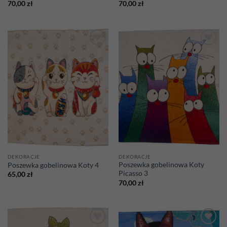
70,00
zł
70,00
zł
Add to
Add to
wishlist
wishlist
DEKORACJE
DEKORACJE
Poszewka gobelinowa Koty
Poszewka gobelinowa Koty 4
Picasso 3
65,00
zł
70,00
zł