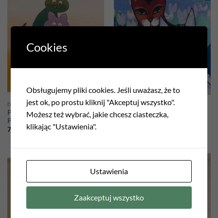
Add to
Add to
wishlist
wishlist
Cookies
Obsługujemy pliki cookies. Jeśli uważasz, że to
jest ok, po prostu kliknij "Akceptuj wszystko".
DEKORACJE
DEKORACJE
Poszewka gobelinowa Koty
Poszewka gobelinowa koty
Możesz też wybrać, jakie chcesz ciasteczka,
Picasso 2
Picasso
klikając "Ustawienia".
70,00
zł
70,00
zł
Ustawienia
Add to
Add to
wishlist
wishlist
Zaakceptuj wszystko