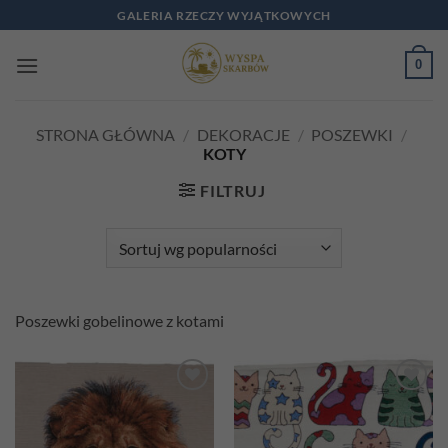
Przewiń
GALERIA RZECZY WYJĄTKOWYCH
do
zawartości
0
STRONA GŁÓWNA
/
DEKORACJE
/
POSZEWKI
/
KOTY
FILTRUJ
Poszewki gobelinowe z kotami
Add to
Add to
wishlist
wishlist