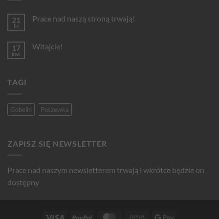
Prace nad naszą stroną trwają!
21
lis
Brak
komentarzy
do
Witajcie!
17
Prace
nad
kwi
Brak
naszą
komentarzy
stroną
do
trwają!
Witajcie!
TAGI
Gobelin
Poszewka
ZAPISZ SIĘ NEWSLETTER
Prace nad naszym newsletterem trwają i wkrótce będzie on
dostępny
Visa
PayPal
MasterCard
Cash
Google