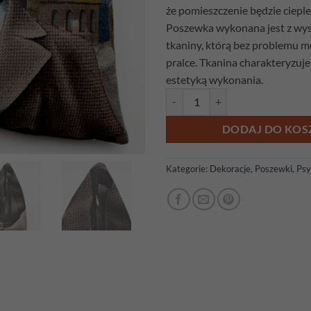
że pomieszczenie będzie cieple 
Poszewka wykonana jest z wyso
tkaniny, którą bez problemu 
pralce. Tkanina charakteryzuje 
estetyką wykonania.
ilość Poszewka gobelinowa Sherl
DODAJ DO KOS
Kategorie:
Dekoracje
,
Poszewki
,
Psy