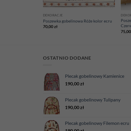
DEKORACJE
DEKO
Posz
wa Gryzli
Poszewka gobelinowa Róże kolor ecru
Czer
70,00
zł
75,0
OSTATNIO DODANE
Plecak gobelinowy Kamienice
190,00
zł
Plecak gobelinowy Tulipany
190,00
zł
Plecak gobelinowy Filemon ecru
190,00
zł