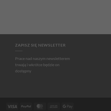
ZAPISZ SIĘ NEWSLETTER
Prace nad naszym newsletterem
trwają i wkrótce będzie on
dostępny
Visa
PayPal
MasterCard
Cash
Google