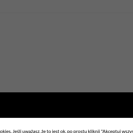
ełnienia
kies. Jeśli uważasz, że to jest ok, po prostu kliknij "Akceptuj wszy