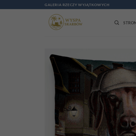
Przewiń
GALERIA RZECZY WYJĄTKOWYCH
do
zawartości
STRO