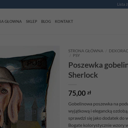
Lista 
NA GŁOWNA
SKLEP
BLOG
KONTAKT
STRONA GŁÓWNA
/
DEKORAC
/
PSY
Poszewka gobeli
Add to
wishlist
Sherlock
75,00
zł
Gobelinowa poszewka na podu
wyjątkową i elegancką ozdobą.
sprawdzi się jako dodatek do 
Bogate kolorystycznie wzory w