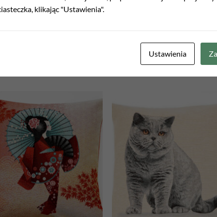
iasteczka, klikając "Ustawienia".
Ustawienia
Za
Add to
Add
wishlist
wish