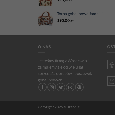
Torba gobelinowa Jamniki
190,00
zł
O NAS
OST
Jesteśmy firmą z Wrocławia i
21
zajmujemy się od wielu lat
lis
sprzedażą obrusów i poszewek
gobelinowych.
17
kwi
Copyright 2026 ©
Trend-Y