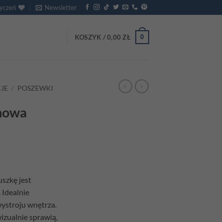
życzeń
Newsletter
0
KOSZYK /
0,00
ZŁ
JE
/
POSZEWKI
nowa
szkę jest
 Idealnie
wystroju wnętrza.
izualnie sprawią,