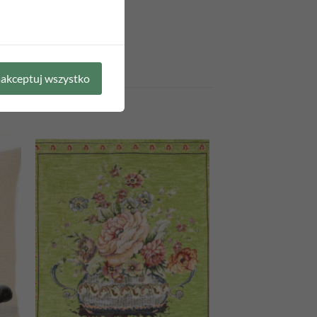
akceptuj wszystko
 to
Add to
list
wishlist