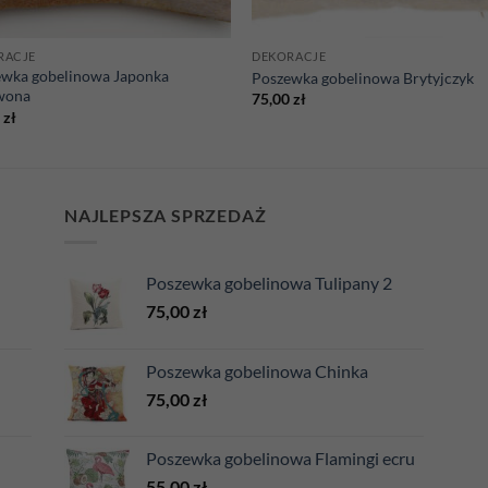
RACJE
DEKORACJE
ewka gobelinowa Japonka
Poszewka gobelinowa Brytyjczyk
wona
75,00
zł
0
zł
NAJLEPSZA SPRZEDAŻ
Poszewka gobelinowa Tulipany 2
75,00
zł
Poszewka gobelinowa Chinka
75,00
zł
Poszewka gobelinowa Flamingi ecru
55,00
zł