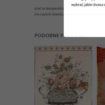
wybrać, jakie chcesz c
prać w temperaturze 30°C
nie czyścić chemicznie
PODOBNE PRODUKTY
Add to
Add to
wishlist
wishlist