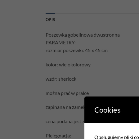
OPIS
Poszewka gobelinowa dwustronna
PARAMETRY:
rozmiar poszewki: 45 x 45 cm
kolor: wielokolorowy
wzór: sherlock
można prać w pralce
zapinana na zamek błyskawiczny
Cookies
cena podana jest za samą poszewkę bez wyp
Pielęgnacja:
Obsługujemy pliki coo