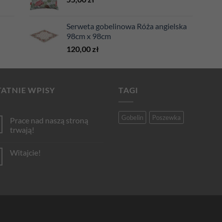
Serweta gobelinowa Róża angielska
98cm x 98cm
120,00
zł
ATNIE WPISY
TAGI
Gobelin
Poszewka
Prace nad naszą stroną
trwają!
Brak
komentarzy
Witajcie!
do
Prace
Brak
nad
komentarzy
naszą
do
stroną
Witajcie!
trwają!