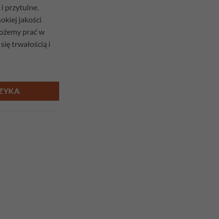
i przytulne.
kiej jakości
możemy prać w
się trwałością i
ock
ZYKA