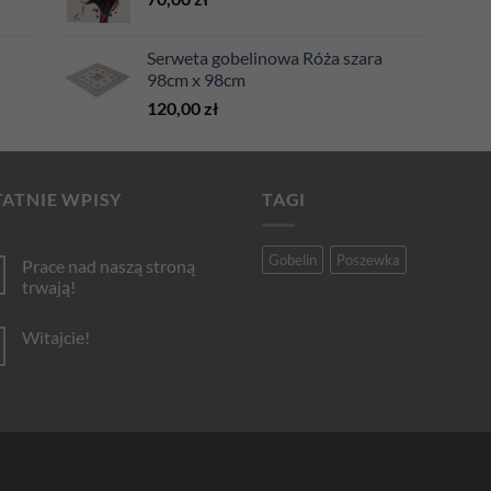
Serweta gobelinowa Róża szara
98cm x 98cm
120,00
zł
ATNIE WPISY
TAGI
Gobelin
Poszewka
Prace nad naszą stroną
trwają!
Brak
komentarzy
Witajcie!
do
Prace
Brak
nad
komentarzy
naszą
do
stroną
Witajcie!
trwają!