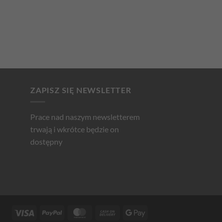
ZAPISZ SIĘ NEWSLETTER
Prace nad naszym newsletterem
trwają i wkrótce będzie on
dostępny
Visa
PayPal
MasterCard
Cash
Google