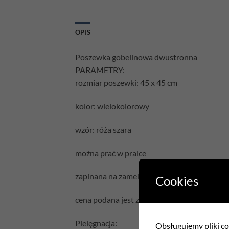
OPIS
Poszewka gobelinowa dwustronna
PARAMETRY:
rozmiar poszewki: 45 x 45 cm
kolor: wielokolorowy
wzór: róża szara
można prać w pralce
zapinana na zamek błyskawiczny
Cookies
cena podana jest za samą poszewkę bez wyp
Pielęgnacja:
Obsługujemy pliki coo