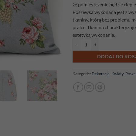
że pomieszczenie będzie cieple 
Poszewka wykonana jest z wyso
tkaniny, którą bez problemu 
pralce. Tkanina charakteryzuje 
estetyką wykonania.
ilość Poszewka gobelinowa Róża 
DODAJ DO KOS
Kategorie:
Dekoracje
,
Kwiaty
,
Posze