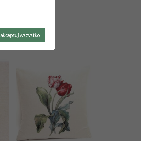
akceptuj wszystko
 to
Add to
list
wishlist