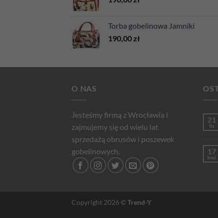
Torba gobelinowa Jamniki
190,00
zł
O NAS
OST
Jesteśmy firmą z Wrocławia i
21
zajmujemy się od wielu lat
lis
sprzedażą obrusów i poszewek
gobelinowych.
17
kwi
Copyright 2026 ©
Trend-Y