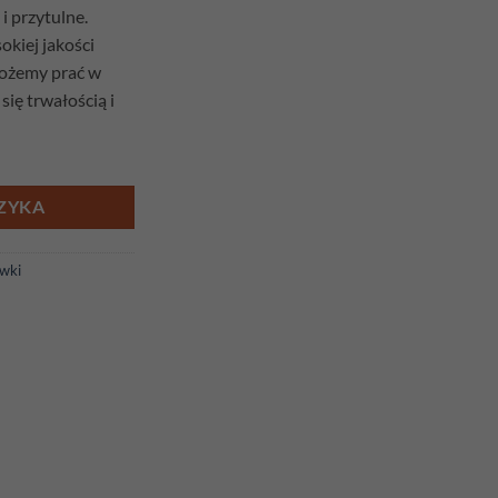
i przytulne.
kiej jakości
możemy prać w
się trwałością i
szara
ZYKA
wki