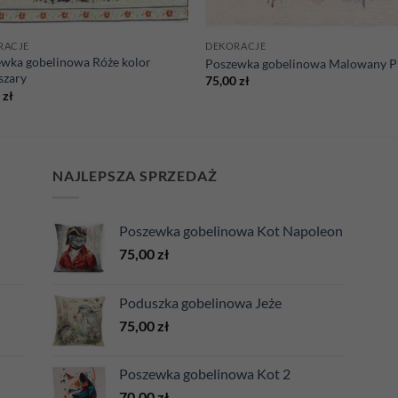
RACJE
DEKORACJE
wka gobelinowa Róże kolor
Poszewka gobelinowa Malowany P
szary
75,00
zł
0
zł
NAJLEPSZA SPRZEDAŻ
Poszewka gobelinowa Kot Napoleon
75,00
zł
Poduszka gobelinowa Jeże
75,00
zł
Poszewka gobelinowa Kot 2
70,00
zł