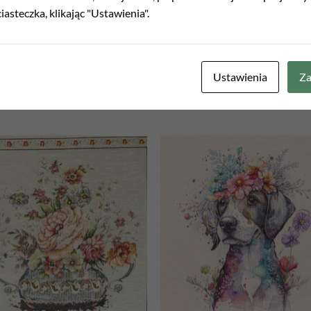
iasteczka, klikając "Ustawienia".
Ustawienia
Za
Add to
Add
wishlist
wish