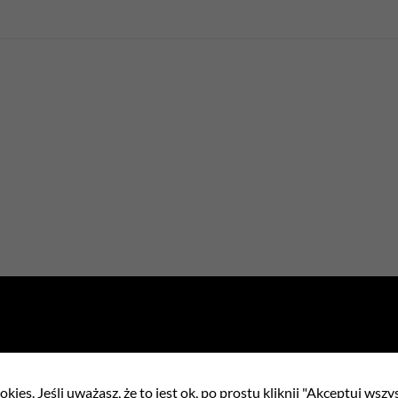
ełnienia
kies. Jeśli uważasz, że to jest ok, po prostu kliknij "Akceptuj wszy