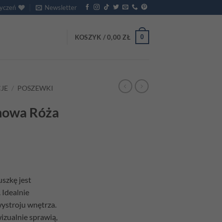
życzeń
Newsletter
0
KOSZYK /
0,00
ZŁ
JE
/
POSZEWKI
nowa Róża
szkę jest
 Idealnie
wystroju wnętrza.
izualnie sprawią,