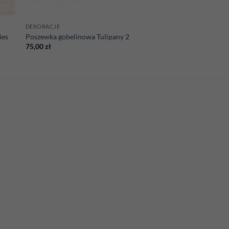
DEKORACJE
ies
Poszewka gobelinowa Tulipany 2
75,00
zł