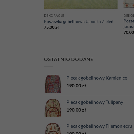
DEKORACJE
DEKO
Posze
wa Gryzli
Poszewka gobelinowa Japonka Zieleń
jasno
75,00
zł
70,0
OSTATNIO DODANE
Plecak gobelinowy Kamienice
190,00
zł
Plecak gobelinowy Tulipany
190,00
zł
Plecak gobelinowy Filemon ecru
190,00
zł