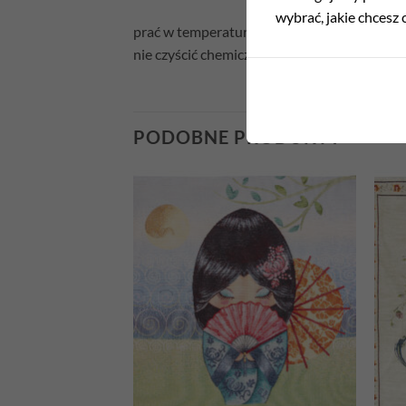
wybrać, jakie chcesz c
prać w temperaturze 30°C
nie czyścić chemicznie
PODOBNE PRODUKTY
Add to
Add to
wishlist
wishlist