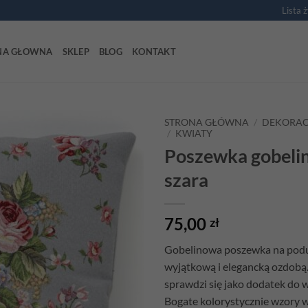
Lista 
NA GŁOWNA
SKLEP
BLOG
KONTAKT
STRONA GŁÓWNA
/
DEKORAC
/
KWIATY
Poszewka gobeli
Add to
wishlist
szara
75,00
zł
Gobelinowa poszewka na podu
wyjątkową i elegancką ozdobą.
sprawdzi się jako dodatek do 
Bogate kolorystycznie wzory w