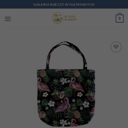
Przewiń
GALERIA RZECZY WYJĄTKOWYCH
do
zawartości
0
Add to
wishlist