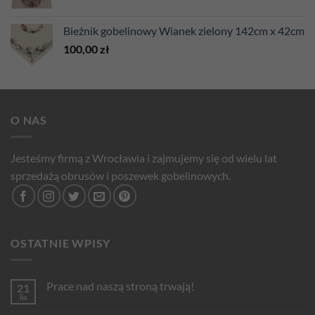
Bieżnik gobelinowy Wianek zielony 142cm x 42cm
100,00
zł
O NAS
Jesteśmy firmą z Wrocławia i zajmujemy się od wielu lat
sprzedażą obrusów i poszewek gobelinowych.
OSTATNIE WPISY
Prace nad naszą stroną trwają!
21
lis
Brak
komentarzy