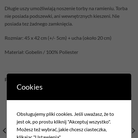
Długie uszy umożliwiają noszenie torby na ramieniu. Torba
nie posiada podszewki, ani wewnętrznych kieszeni. Nie
posiada tez żadnego zamknięcia.
Rozmiar: 45 x 42 cm (+/- 5cm) + ucha (około 20 cm)
Materiał: Gobelin / 100% Poliester
PODOBNE PRODUKTY
Cookies
Add to
Add to
wishlist
wishlist
Obsługujemy pliki cookies. Jeśli uważasz, że to
jest ok, po prostu kliknij "Akceptuj wszystko".
Możesz też wybrać, jakie chcesz ciasteczka,
klikając "Ustawienia".