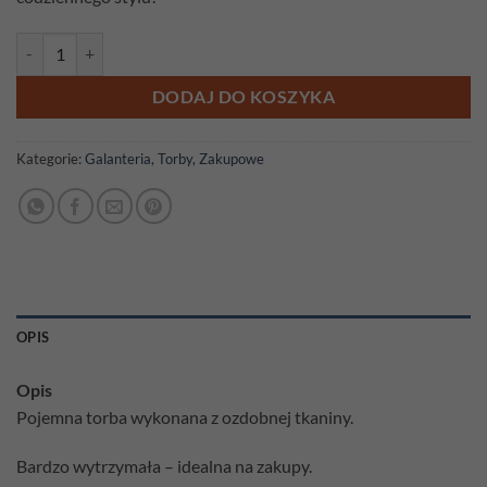
ilość Torba gobelinowa 45cm x 42cm Flamingi czarne
DODAJ DO KOSZYKA
Kategorie:
Galanteria
,
Torby
,
Zakupowe
OPIS
Opis
Pojemna torba wykonana z ozdobnej tkaniny.
Bardzo wytrzymała – idealna na zakupy.