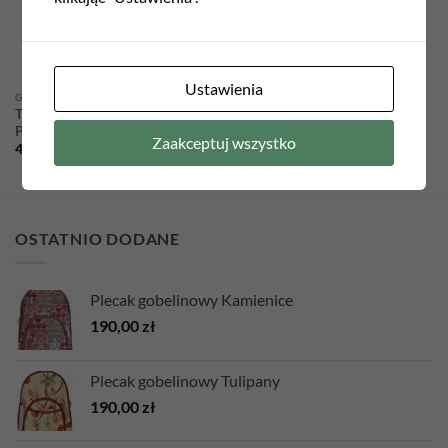
Ustawienia
GALANTERIA
GALANTERIA
Torba gobelinowa 45cm x 42cm
Plecak gobelinowy Tulipany
Polana
190,00
zł
Zaakceptuj wszystko
45,00
zł
OSTATNIO DODANE
Plecak gobelinowy Kamienice
190,00
zł
Plecak gobelinowy Tulipany
190,00
zł