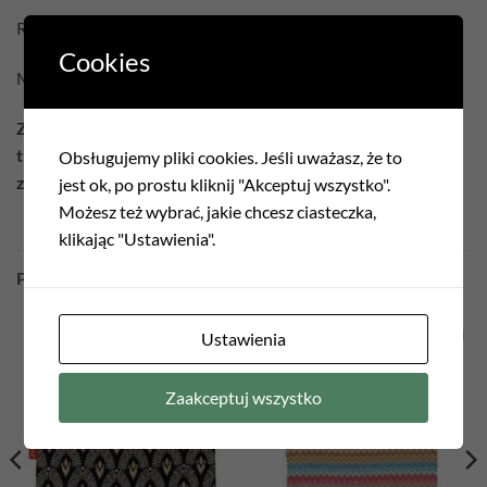
Rozmiar: 35 x 42 cm (+/- 5cm) + uszy (około 13 cm- 25 cm)
Cookies
Materiał: Gobelin / 100% Poliester
Ze względu na sposób produkcji każda torba będzie miała
trochę inny układ wzoru, nie będzie identyczna jak na
Obsługujemy pliki cookies. Jeśli uważasz, że to
zdjęciach.
jest ok, po prostu kliknij "Akceptuj wszystko".
Możesz też wybrać, jakie chcesz ciasteczka,
klikając "Ustawienia".
PODOBNE PRODUKTY
Ustawienia
Add to
Add to
wishlist
wishlist
Zaakceptuj wszystko