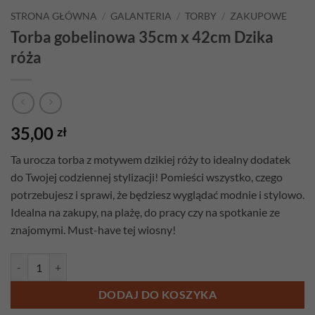
STRONA GŁÓWNA
/
GALANTERIA
/
TORBY
/
ZAKUPOWE
Torba gobelinowa 35cm x 42cm Dzika
róża
35,00
zł
Ta urocza torba z motywem dzikiej róży to idealny dodatek
do Twojej codziennej stylizacji! Pomieści wszystko, czego
potrzebujesz i sprawi, że będziesz wyglądać modnie i stylowo.
Idealna na zakupy, na plażę, do pracy czy na spotkanie ze
znajomymi. Must-have tej wiosny!
ilość Torba gobelinowa 35cm x 42cm Dzika róża
DODAJ DO KOSZYKA