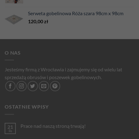
Serweta gobelinowa Róża szara 98cm x 98cm
120,00
zł
O NAS
Jesteśmy firmą z Wrocławia i zajmujemy się od wielu lat
sprzedażą obrusów i poszewek gobelinowych.
OSTATNIE WPISY
Prace nad naszą stroną trwają!
21
lis
Brak
komentarzy