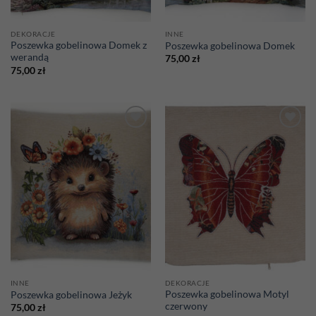
DEKORACJE
INNE
Poszewka gobelinowa Domek z
Poszewka gobelinowa Domek
werandą
75,00
zł
75,00
zł
Add to
Add to
wishlist
wishlist
INNE
DEKORACJE
Poszewka gobelinowa Motyl
Poszewka gobelinowa Jeżyk
czerwony
75,00
zł