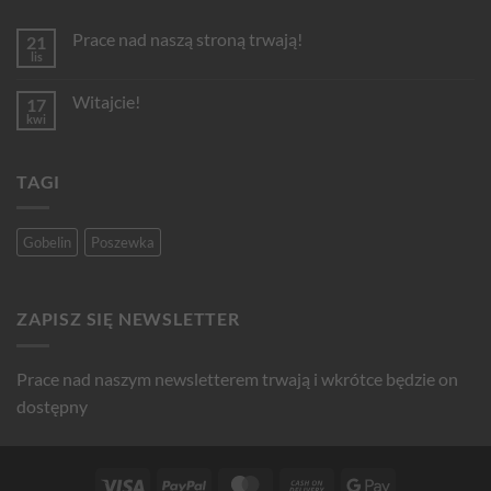
Prace nad naszą stroną trwają!
21
lis
Brak
komentarzy
do
Witajcie!
17
Prace
nad
kwi
Brak
naszą
komentarzy
stroną
do
trwają!
Witajcie!
TAGI
Gobelin
Poszewka
ZAPISZ SIĘ NEWSLETTER
Prace nad naszym newsletterem trwają i wkrótce będzie on
dostępny
Visa
PayPal
MasterCard
Cash
Google