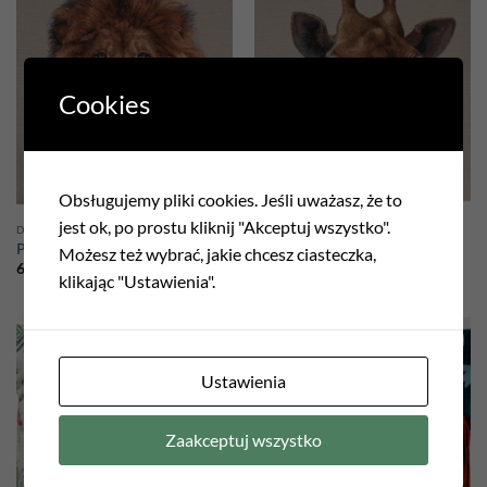
Add to
Add to
wishlist
wishlist
Cookies
Obsługujemy pliki cookies. Jeśli uważasz, że to
jest ok, po prostu kliknij "Akceptuj wszystko".
DEKORACJE
DEKORACJE
Poszewka gobelinowa Lew
Poszewka gobelinowa Żyrafa
Możesz też wybrać, jakie chcesz ciasteczka,
65,00
zł
65,00
zł
klikając "Ustawienia".
Add to
Add to
Ustawienia
wishlist
wishlist
Zaakceptuj wszystko