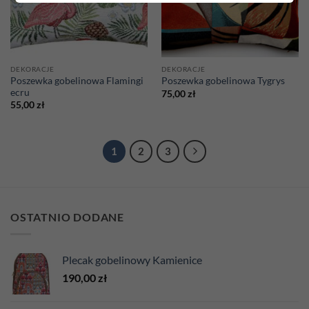
DEKORACJE
DEKORACJE
Poszewka gobelinowa Flamingi
Poszewka gobelinowa Tygrys
ecru
75,00
zł
55,00
zł
1
2
3
OSTATNIO DODANE
Plecak gobelinowy Kamienice
190,00
zł