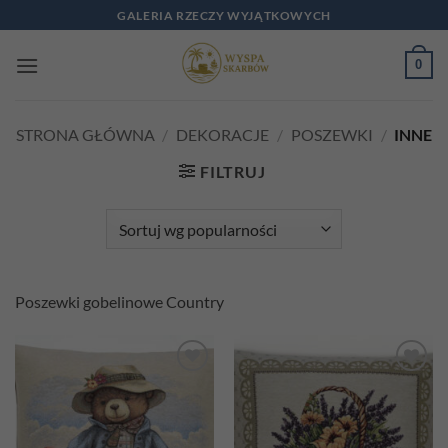
Przewiń
GALERIA RZECZY WYJĄTKOWYCH
do
zawartości
0
STRONA GŁÓWNA
/
DEKORACJE
/
POSZEWKI
/
INNE
FILTRUJ
Poszewki gobelinowe Country
Add to
Add to
wishlist
wishlist