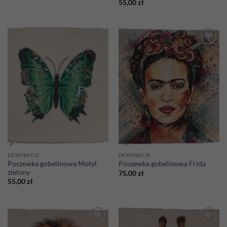
55,00
zł
Add to
Add to
wishlist
wishlist
DEKORACJE
DEKORACJE
Poszewka gobelinowa Motyl
Poszewka gobelinowa Frida
zielony
75,00
zł
55,00
zł