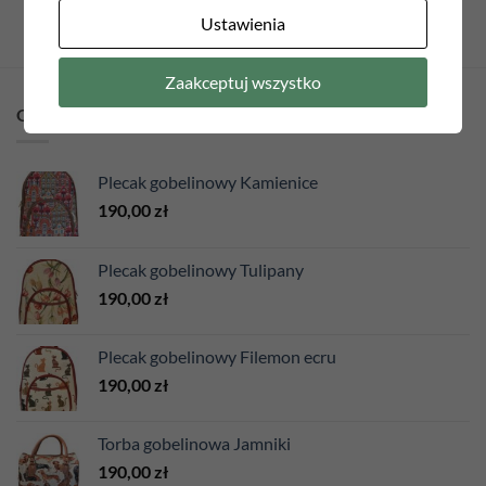
Ustawienia
Zaakceptuj wszystko
OSTATNIO DODANE
Plecak gobelinowy Kamienice
190,00
zł
Plecak gobelinowy Tulipany
190,00
zł
Plecak gobelinowy Filemon ecru
190,00
zł
Torba gobelinowa Jamniki
190,00
zł