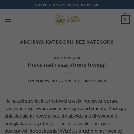
Przewiń
GALERIA RZECZY WYJĄTKOWYCH
do
zawartości
0
ARCHIWA KATEGORII:
BEZ KATEGORII
BEZ KATEGORII
Prace nad naszą stroną trwają!
OPUBLIKOWANO NA
2025-11-21
PRZEZ
ADMIN
Na naszej stronie internetowej trwają intensywne prace
związane z wprowadzaniem pełnego asortymentu. Każdego
dnia dodajemy nowe produkty, abyście mogli wygodnie
przeglądać naszą ofertę — i już teraz wiele z nich jest
dostępnych do obejrzenia! Wkrótce uruchomimy również