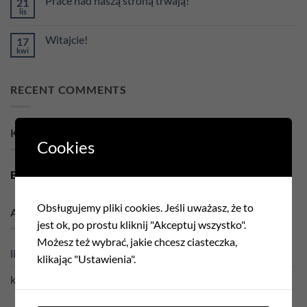
Prace nad naszą stroną trwają!
21
lis
Brak
komentarzy
do
Witajcie!
17
Prace
nad
kwi
Brak
naszą
komentarzy
stroną
do
trwają!
Witajcie!
RECENT COMMENTS
KATEGORIE
Cookies
Bez kategorii
(2)
Obsługujemy pliki cookies. Jeśli uważasz, że to
ARCHIWA
jest ok, po prostu kliknij "Akceptuj wszystko".
Możesz też wybrać, jakie chcesz ciasteczka,
listopad 2025
(1)
klikając "Ustawienia".
kwiecień 2025
(1)