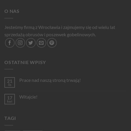
O NAS
Jesteśmy firmą z Wrocławia i zajmujemy się od wielu lat
sprzedażą obrusów i poszewek gobelinowych.
OSTATNIE WPISY
Prace nad naszą stroną trwają!
21
lis
Brak
komentarzy
do
Witajcie!
17
Prace
nad
kwi
Brak
naszą
komentarzy
stroną
do
trwają!
Witajcie!
TAGI