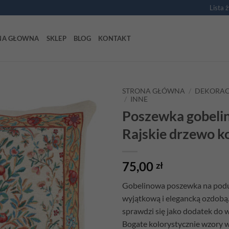
Lista 
NA GŁOWNA
SKLEP
BLOG
KONTAKT
STRONA GŁÓWNA
/
DEKORAC
/
INNE
Poszewka gobeli
Add to
wishlist
Rajskie drzewo ko
75,00
zł
Gobelinowa poszewka na podu
wyjątkową i elegancką ozdobą.
sprawdzi się jako dodatek do 
Bogate kolorystycznie wzory w