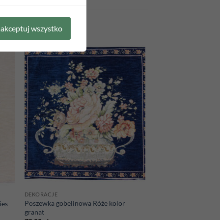
akceptuj wszystko
 to
Add to
list
wishlist
DEKORACJE
Poszewka gobelinowa Róże kolor
ies
granat