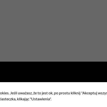
ełnienia
kies. Jeśli uważasz, że to jest ok, po prostu kliknij "Akceptuj wszy
iasteczka, klikając "Ustawienia".