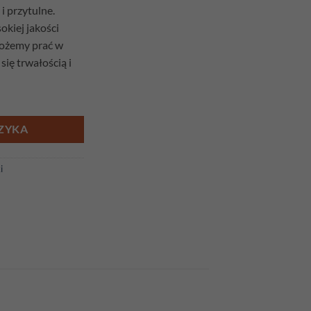
i przytulne.
kiej jakości
możemy prać w
się trwałością i
ie drzewo kolor beż
ZYKA
i