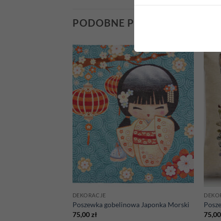
PODOBNE PRODUKTY
Add to
Add to
wishlist
wishlist
DEKORACJE
DEKO
wa Tulipany 3
Poszewka gobelinowa Japonka Morski
Posz
75,00
zł
75,0