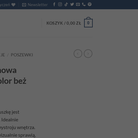
życzeń
Newsletter
0
KOSZYK /
0,00
ZŁ
JE
/
POSZEWKI
nowa
lor beż
szkę jest
 Idealnie
wystroju wnętrza.
izualnie sprawią,