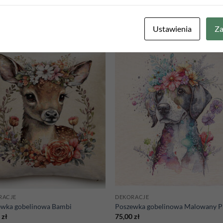
Ustawienia
Za
Add to
Add
wishlist
wish
RACJE
DEKORACJE
ewka gobelinowa Bambi
Poszewka gobelinowa Malowany P
0
zł
75,00
zł