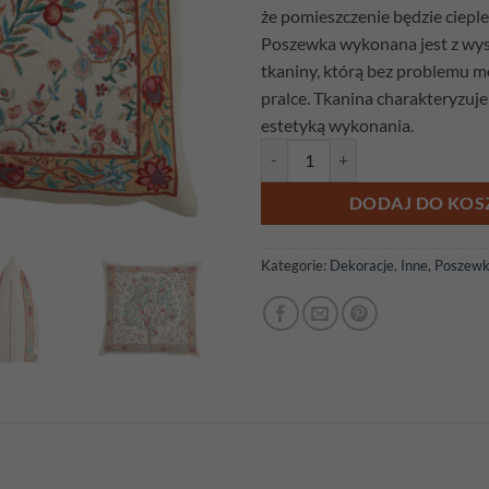
że pomieszczenie będzie cieple 
Poszewka wykonana jest z wyso
tkaniny, którą bez problemu 
pralce. Tkanina charakteryzuje 
estetyką wykonania.
ilość Poszewka gobelinowa Rajsk
DODAJ DO KOS
Kategorie:
Dekoracje
,
Inne
,
Poszewk