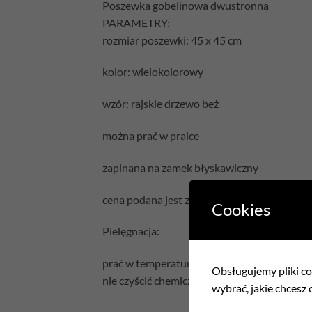
Poszewka gobelinowa dwustronna
PARAMETRY:
rozmiar poszewki: 45 x 45 cm
kolor: wielokolorowy
wzór: rajskie drzewo beż
można prać w pralce
zapinana na zamek błyskawiczny
cena podana jest za samą poszewkę bez wyp
Cookies
Pielęgnacja:
prać w temperaturze 30°C
Obsługujemy pliki coo
nie czyścić chemicznie
wybrać, jakie chcesz c